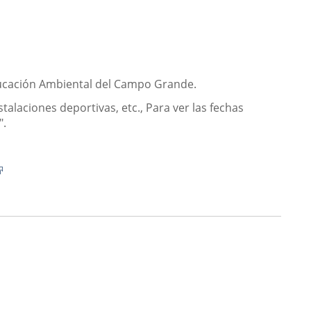
Educación Ambiental del Campo Grande.
talaciones deportivas, etc., Para ver las fechas
".
Enlace
a
una
aplicación
externa.