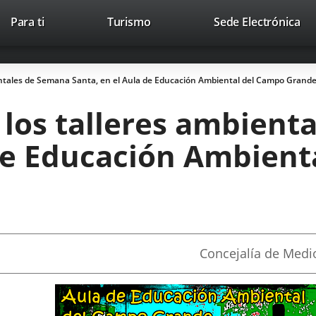
This
Li
Para ti
Turismo
Sede Electrónica
Accesibilidad
Trabaja con nosotros
Contac
link
to
will
ext
open
app
ientales de Semana Santa, en el Aula de Educación Ambiental del Campo Grand
in
a
 los talleres ambien
pop-
up
 de Educación Ambient
window.
Fuente
Concejalía de Medi
de
la
noticia