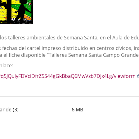
a los talleres ambientales de Semana Santa, en el Aula de 
fechas del cartel impreso distribuido en centros cívicos, ins
ha el fiche disponible "Talleres Semana Santa Campo Grande
nlace:
B5fq5JQulyFDVciDfrZ5S44gGkBbaQ6MwVzb7DJx4Lg/viewform
ande (3)
6
MB