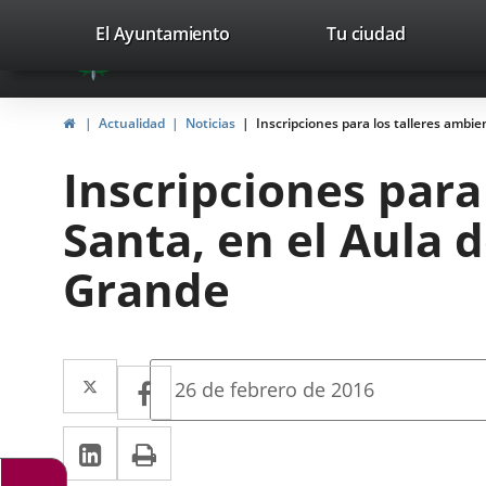
Portal
Jump to content
valladolid.es
El Ayuntamiento
Tu ciudad
avaTop
Web
del
Home
Actualidad
Noticias
Inscripciones para los talleres amb
Ayuntamiento
Inscripciones para
de
Santa, en el Aula
Valladolid
Grande
Twitter
Enlace
Facebook
Enlace
Fecha
26 de febrero de 2016
de
a
a
la
Linkedin
Enlace
Print
una
noticia
una
a