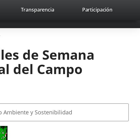
nk
Transparencia
Participación
avaHeaderSocial
Link
Link
Link
Search
to
Search
to
to
to
ernal
external
external
external
lication.
application.
application.
application.
e
tales de Semana
al del Campo
o Ambiente y Sostenibilidad