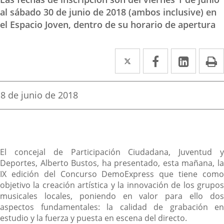
al sábado 30 de junio de 2018 (ambos inclusive) en
el Espacio Joven, dentro de su horario de apertura
Twitter
Enlace
Facebook
Enlace
Linked
Enlace
P
a
a
a
una
una
una
Fecha
8 de junio de 2018
de
aplicación
aplicación
aplica
la
noticia
externa.
externa.
extern
Descripción
El concejal de Participación Ciudadana, Juventud y
Deportes, Alberto Bustos, ha presentado, esta mañana, la
IX edición del Concurso DemoExpress que tiene como
objetivo la creación artística y la innovación de los grupos
musicales locales, poniendo en valor para ello dos
aspectos fundamentales: la calidad de grabación en
estudio y la fuerza y puesta en escena del directo.