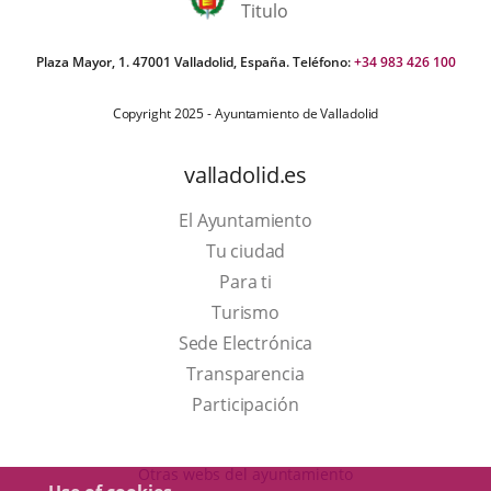
Plaza Mayor, 1. 47001 Valladolid, España. Teléfono:
+34 983 426 100
Copyright 2025 - Ayuntamiento de Valladolid
valladolid.es
El Ayuntamiento
Tu ciudad
Para ti
This
Turismo
link
Link
Sede Electrónica
will
to
Transparencia
open
external
Participación
in
application.
a
Otras webs del ayuntamiento