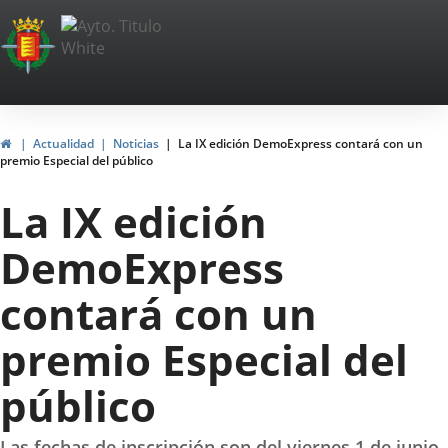
Portal
Jump to content
Web
del
Ayuntamiento
Home
Actualidad
Noticias
La IX edición DemoExpress contará con un
premio Especial del público
de
La IX edición
Valladolid
DemoExpress
contará con un
premio Especial del
público
Las fechas de inscripción son del viernes 1 de junio