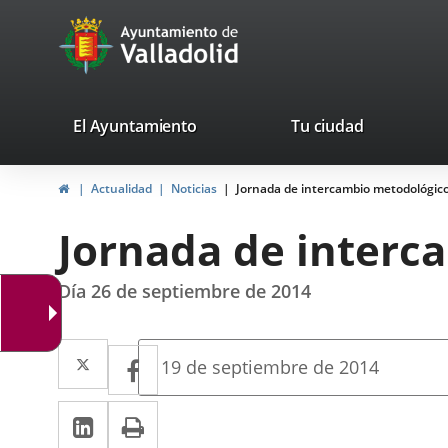
Portal
Jump to content
avaTop
Web
del
Ayuntamiento
valladolid.es
El Ayuntamiento
Tu ciudad
de
Home
Actualidad
Noticias
Jornada de intercambio metodológic
Valladolid
Jornada de interc
Día 26 de septiembre de 2014
Twitter
Enlace
Facebook
Enlace
Fecha
19 de septiembre de 2014
de
a
a
la
Linkedin
Enlace
Print
una
noticia
una