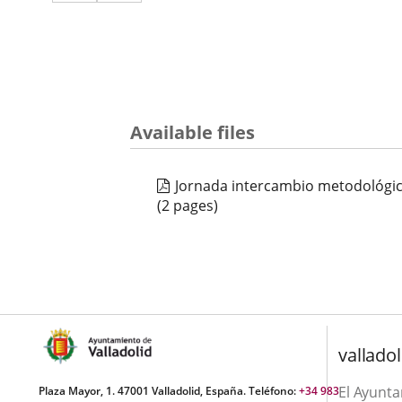
a
aplicación
aplicación
una
externa.
externa.
aplicación
externa.
Available files
Jornada intercambio metodológi
(2 pages)
valladol
El Ayunt
Plaza Mayor, 1. 47001 Valladolid, España. Teléfono:
+34 983