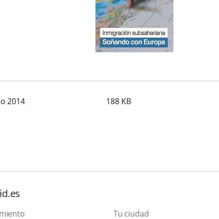
co 2014
188
KB
id.es
amiento
Tu ciudad