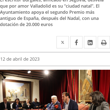
que por amor Valladolid es su “ciudad natal”. El
Ayuntamiento apoya el segundo Premio más
antiguo de España, después del Nadal, con una
dotación de 20.000 euros
Twitter
Enlace
Facebook
Enlace
Linked
Enlace
P
a
a
a
una
una
una
Fecha
12 de abril de 2023
de
aplicación
aplicación
aplica
la
noticia
externa.
externa.
extern