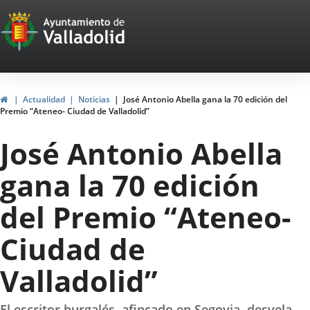
Portal
Jump to content
Web
del
Ayuntamiento
Home
Actualidad
Noticias
José Antonio Abella gana la 70 edición del
Premio “Ateneo- Ciudad de Valladolid”
de
José Antonio Abella
Valladolid
gana la 70 edición
del Premio “Ateneo-
Ciudad de
Valladolid”
El escritor burgalés, afincado en Segovia, desvela