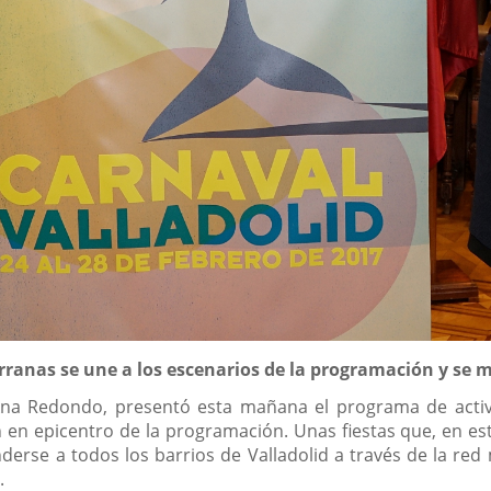
rranas se une a los escenarios de la programación y se m
Ana Redondo, presentó esta mañana el programa de activi
n en epicentro de la programación. Unas fiestas que, en est
derse a todos los barrios de Valladolid a través de la red
.