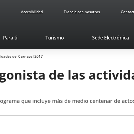
Accesibilidad
Trabaja con nosotros
Contac
This
Li
Para ti
Turismo
Sede Electrónica
link
to
will
ex
ividades del Carnaval 2017
open
ap
in
agonista de las activi
a
pop-
up
window.
programa que incluye más de medio centenar de actos