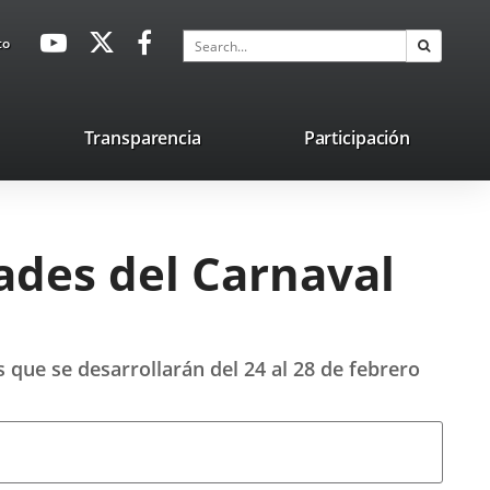
avaHeaderSocial
Link
Link
Link
Search
to
Search
to
to
to
external
external
external
application.
application.
application.
nk
Transparencia
Participación
ternal
plication.
dades del Carnaval
 que se desarrollarán del 24 al 28 de febrero