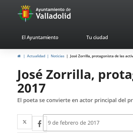
Portal
Jump to content
avaTop
Web
del
Ayuntamiento
valladolid.es
El Ayuntamiento
Tu ciudad
de
Home
Actualidad
Noticias
José Zorrilla, protagonista de las act
Valladolid
José Zorrilla, prot
2017
El poeta se convierte en actor principal del 
Twitter
Enlace
Facebook
Enlace
Fecha
9 de febrero de 2017
de
a
a