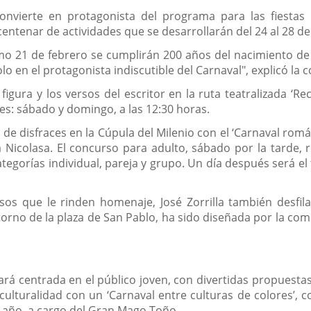
convierte en protagonista del programa para las fiesta
entenar de actividades que se desarrollarán del 24 al 28 de
o 21 de febrero se cumplirán 200 años del nacimiento de Jo
 en el protagonista indiscutible del Carnaval", explicó la c
igura y los versos del escritor en la ruta teatralizada ‘Re
s: sábado y domingo, a las 12:30 horas.
e disfraces en la Cúpula del Milenio con el ‘Carnaval román
ña Nicolasa. El concurso para adulto, sábado por la tarde,
categorías individual, pareja y grupo. Un día después será e
os que le rinden homenaje, José Zorrilla también desfila
orno de la plaza de San Pablo, ha sido diseñada por la comp
tará centrada en el público joven, con divertidas propuesta
iculturalidad con un ‘Carnaval entre culturas de colores’, 
e año, a cargo del Gran Mago Toño.