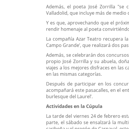
Además, el poeta José Zorrilla "se 
Valladolid, que incluye más de medio c
Y es que, aprovechando que el próxim
rendir homenaje al poeta convirtiéndolo
La compañía Azar Teatro recupera la f
Campo Grande’, que realizará dos pase
Además, se celebrarán dos concursos d
propio José Zorrilla y su abuela, do
viajes a los mejores disfraces en las 
en las mismas categorías.
Después de participar en los concurs
acompañará este pasacalles, en el ent
burlesque del Laurel’.
Actividades en la Cúpula
La tarde del viernes 24 de febrero es
parte, el sábado se ensalzará la mult
caribeña y el pregón de Carnaval, est