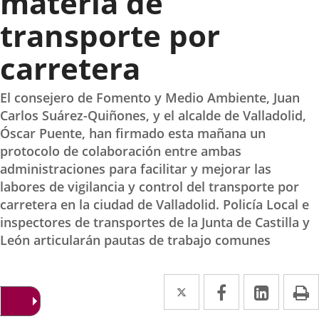
materia de
transporte por
carretera
El consejero de Fomento y Medio Ambiente, Juan
Carlos Suárez-Quiñones, y el alcalde de Valladolid,
Óscar Puente, han firmado esta mañana un
protocolo de colaboración entre ambas
administraciones para facilitar y mejorar las
labores de vigilancia y control del transporte por
carretera en la ciudad de Valladolid. Policía Local e
inspectores de transportes de la Junta de Castilla y
León articularán pautas de trabajo comunes
Twitter
Enlace
Facebook
Enlace
Linked
Enlace
P
a
a
a