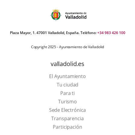
Plaza Mayor, 1. 47001 Valladolid, España. Teléfono:
+34 983 426 100
Copyright 2025 - Ayuntamiento de Valladolid
valladolid.es
El Ayuntamiento
Tu ciudad
Para ti
This
Turismo
link
Link
Sede Electrónica
will
to
Transparencia
open
external
Participación