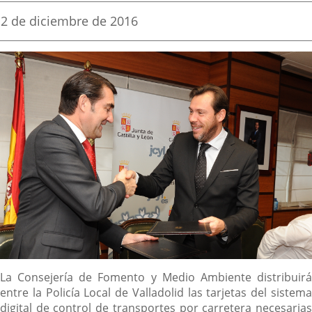
una
una
una
Fecha
2 de diciembre de 2016
de
aplicación
aplicación
aplica
la
noticia
externa.
externa.
extern
Descripción
La Consejería de Fomento y Medio Ambiente distribuirá
entre la Policía Local de Valladolid las tarjetas del sistema
digital de control de transportes por carretera necesarias