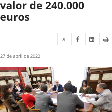
valor de 240.000
euros
Twitter
Enlace
Facebook
Enlace
Linked
Enlace
P
a
a
a
una
una
una
Fecha
27 de abril de 2022
de
aplicación
aplicación
aplica
la
noticia
externa.
externa.
extern