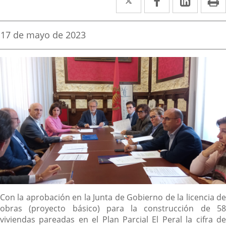
a
a
a
una
una
una
Fecha
17 de mayo de 2023
de
aplicación
aplicación
aplica
la
noticia
externa.
externa.
extern
Descripción
Con la aprobación en la Junta de Gobierno de la licencia de
obras (proyecto básico) para la construcción de 58
viviendas pareadas en el Plan Parcial El Peral la cifra de