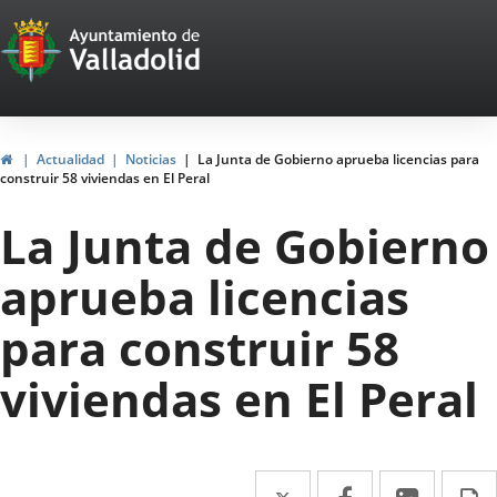
Portal
Jump to content
Web
del
Ayuntamiento
Home
Actualidad
Noticias
La Junta de Gobierno aprueba licencias para
construir 58 viviendas en El Peral
de
La Junta de Gobierno
Valladolid
aprueba licencias
para construir 58
viviendas en El Peral
Twitter
Enlace
Facebook
Enlace
Linked
Enlace
P