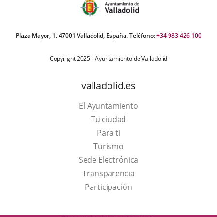
Plaza Mayor, 1. 47001 Valladolid, España. Teléfono:
+34 983 426 100
Copyright 2025 - Ayuntamiento de Valladolid
valladolid.es
El Ayuntamiento
Tu ciudad
Para ti
This
Turismo
link
Link
Sede Electrónica
will
to
Transparencia
open
external
Participación
in
application.
a