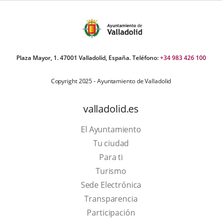
Plaza Mayor, 1. 47001 Valladolid, España. Teléfono:
+34 983 426 100
Copyright 2025 - Ayuntamiento de Valladolid
valladolid.es
El Ayuntamiento
Tu ciudad
Para ti
This
Turismo
link
Link
Sede Electrónica
will
to
Transparencia
open
external
Participación