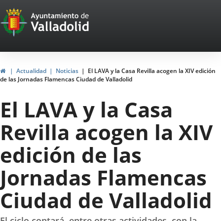
Portal
Jump to content
Web
del
Ayuntamiento
Home
Actualidad
Noticias
El LAVA y la Casa Revilla acogen la XIV edición
de las Jornadas Flamencas Ciudad de Valladolid
de
El LAVA y la Casa
Valladolid
Revilla acogen la XIV
edición de las
Jornadas Flamencas
Ciudad de Valladolid
El ciclo contará, entre otras actividades, con la