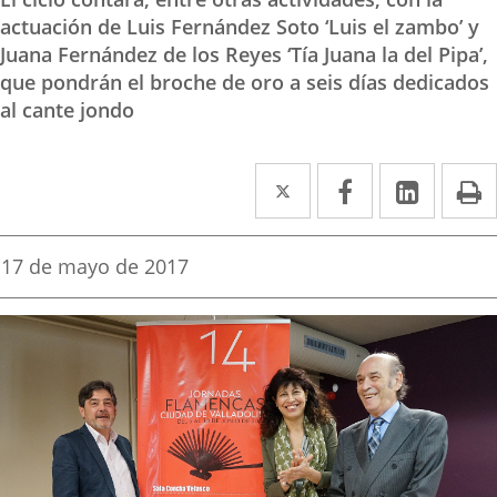
actuación de Luis Fernández Soto ‘Luis el zambo’ y
Juana Fernández de los Reyes ‘Tía Juana la del Pipa’,
que pondrán el broche de oro a seis días dedicados
al cante jondo
Twitter
Enlace
Facebook
Enlace
Linked
Enlace
P
a
a
a
una
una
una
Fecha
17 de mayo de 2017
de
aplicación
aplicación
aplica
la
noticia
externa.
externa.
extern