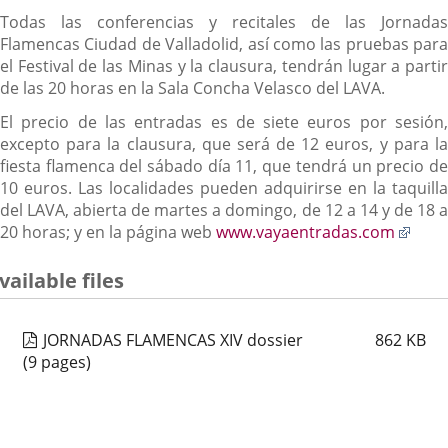
aplicación
Todas las conferencias y recitales de las Jornadas
externa.
Flamencas Ciudad de Valladolid, así como las pruebas para
el Festival de las Minas y la clausura, tendrán lugar a partir
de las 20 horas en la Sala Concha Velasco del LAVA.
El precio de las entradas es de siete euros por sesión,
excepto para la clausura, que será de 12 euros, y para la
fiesta flamenca del sábado día 11, que tendrá un precio de
10 euros. Las localidades pueden adquirirse en la taquilla
del LAVA, abierta de martes a domingo, de 12 a 14 y de 18 a
Enla
20 horas; y en la página web
www.vayaentradas.com
a
una
vailable files
aplic
exte
JORNADAS FLAMENCAS XIV dossier
862
KB
(9 pages)