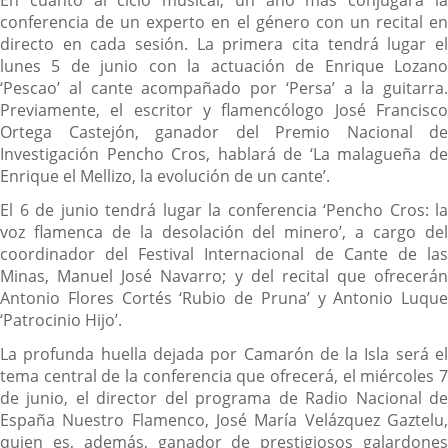
En cuanto al ciclo musical, un año más conjugará la
conferencia de un experto en el género con un recital en
directo en cada sesión. La primera cita tendrá lugar el
lunes 5 de junio con la actuación de Enrique Lozano
‘Pescao’ al cante acompañado por ‘Persa’ a la guitarra.
Previamente, el escritor y flamencólogo José Francisco
Ortega Castejón, ganador del Premio Nacional de
Investigación Pencho Cros, hablará de ‘La malagueña de
Enrique el Mellizo, la evolución de un cante’.
El 6 de junio tendrá lugar la conferencia ‘Pencho Cros: la
voz flamenca de la desolación del minero’, a cargo del
coordinador del Festival Internacional de Cante de las
Minas, Manuel José Navarro; y del recital que ofrecerán
Antonio Flores Cortés ‘Rubio de Pruna’ y Antonio Luque
‘Patrocinio Hijo’.
La profunda huella dejada por Camarón de la Isla será el
tema central de la conferencia que ofrecerá, el miércoles 7
de junio, el director del programa de Radio Nacional de
España Nuestro Flamenco, José María Velázquez Gaztelu,
quien es, además, ganador de prestigiosos galardones