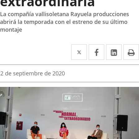
extraordinaria “
La compañía vallisoletana Rayuela producciones
abrirá la temporada con el estreno de su último
montaje
Twitter
Enlace
Facebook
Enlace
Linked
Enlace
P
a
a
a
una
una
una
Fecha
2 de septiembre de 2020
de
aplicación
aplicación
aplica
la
noticia
externa.
externa.
extern