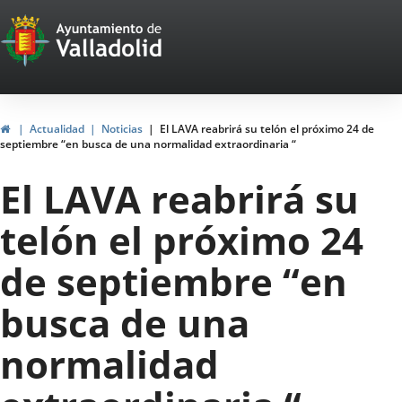
Portal
Jump to content
Web
del
Ayuntamiento
Home
Actualidad
Noticias
El LAVA reabrirá su telón el próximo 24 de
septiembre “en busca de una normalidad extraordinaria “
de
El LAVA reabrirá su
Valladolid
telón el próximo 24
de septiembre “en
busca de una
normalidad