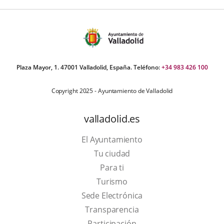
Plaza Mayor, 1. 47001 Valladolid, España. Teléfono:
+34 983 426 100
Copyright 2025 - Ayuntamiento de Valladolid
valladolid.es
El Ayuntamiento
Tu ciudad
Para ti
This
Turismo
link
Link
Sede Electrónica
will
to
Transparencia
open
external
Participación