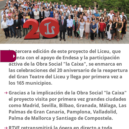
Descripción
La tercera edición de este proyecto del Liceu, que
cuenta con el apoyo de Endesa y la participación
activa de la Obra Social "la Caixa", se enmarca en
las celebraciones del 20 aniversario de la reapertura
del Gran Teatre del Liceu y llega por primera vez a
los 165 municipios.
Gracias a la implicación de la Obra Social "la Caixa"
el proyecto visita por primera vez grandes ciudades
como
Madrid, Sevilla, Bilbao, Granada, Málaga, Las
Palmas de Gran Canaria, Pamplona, Valladolid,
Palma de Mallorca y Santiago de Compostela.
RTVE retransmitirá la ópera en directo a toda