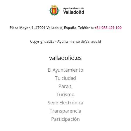
Plaza Mayor, 1. 47001 Valladolid, España. Teléfono:
+34 983 426 100
Copyright 2025 - Ayuntamiento de Valladolid
valladolid.es
El Ayuntamiento
Tu ciudad
Para ti
This
Turismo
link
Link
Sede Electrónica
will
to
Transparencia
open
external
Participación
in
application.