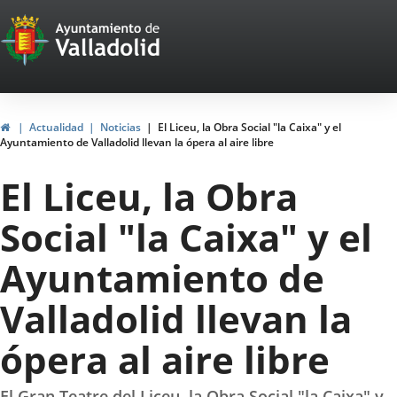
Portal
Jump to content
Web
del
Ayuntamiento
Home
Actualidad
Noticias
El Liceu, la Obra Social "la Caixa" y el
Ayuntamiento de Valladolid llevan la ópera al aire libre
de
El Liceu, la Obra
Valladolid
Social "la Caixa" y el
Ayuntamiento de
Valladolid llevan la
ópera al aire libre
El Gran Teatre del Liceu, la Obra Social "la Caixa" y