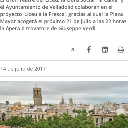
el Ayuntamiento de Valladolid colaboran en el
proyecto ‘Liceu a la Fresca’, gracias al cual la Plaza
Mayor acogerá el próximo 21 de julio a las 22 horas
la ópera Il trovatore de Giuseppe Verdi
Twitter
Enlace
Facebook
Enlace
Linked
Enlace
P
a
a
a
una
una
una
Fecha
14 de julio de 2017
de
aplicación
aplicación
aplica
la
noticia
externa.
externa.
extern