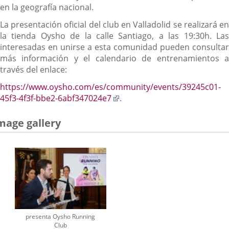
en la geografía nacional.
La presentación oficial del club en Valladolid se realizará en
la tienda Oysho de la calle Santiago, a las 19:30h. Las
interesadas en unirse a esta comunidad pueden consultar
más información y el calendario de entrenamientos a
través del enlace:
https://www.oysho.com/es/community/events/39245c01-
Enlace
45f3-4f3f-bbe2-6abf347024e7
.
a
una
mage gallery
aplicación
externa.
presenta Oysho Running
Club