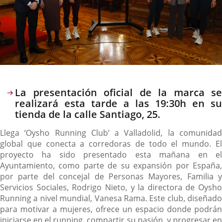
Descripción
La presentación oficial de la marca se
realizará esta tarde a las 19:30h en su
tienda de la calle Santiago, 25.
Llega ‘Oysho Running Club’ a Valladolid, la comunidad
global que conecta a corredoras de todo el mundo. El
proyecto ha sido presentado esta mañana en el
Ayuntamiento, como parte de su expansión por España,
por parte del concejal de Personas Mayores, Familia y
Servicios Sociales, Rodrigo Nieto, y la directora de Oysho
Running a nivel mundial, Vanesa Rama. Este club, diseñado
para motivar a mujeres, ofrece un espacio donde podrán
iniciarse en el running, compartir su pasión, y progresar en