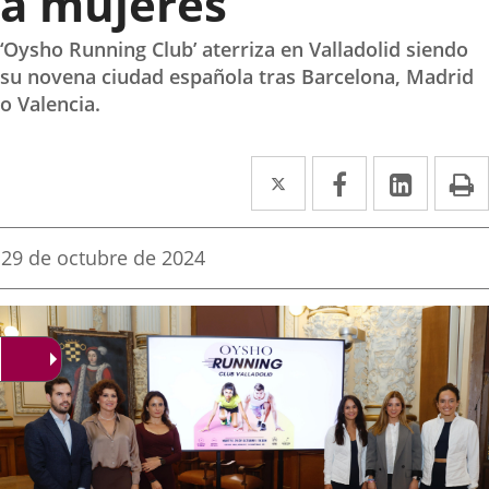
a mujeres
‘Oysho Running Club’ aterriza en Valladolid siendo
su novena ciudad española tras Barcelona, Madrid
o Valencia.
Twitter
Enlace
Facebook
Enlace
Linked
Enlace
P
a
a
a
una
una
una
Fecha
29 de octubre de 2024
de
aplicación
aplicación
aplica
la
noticia
externa.
externa.
extern