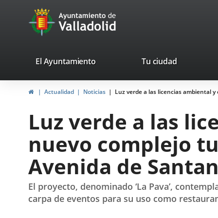
Portal
Jump to content
avaTop
Web
del
Ayuntamiento
valladolid.es
El Ayuntamiento
Tu ciudad
de
Home
Actualidad
Noticias
Luz verde a las licencias ambiental 
Valladolid
Luz verde a las li
nuevo complejo tur
Avenida de Santa
El proyecto, denominado ‘La Pava’, contempla,
carpa de eventos para su uso como restaurante