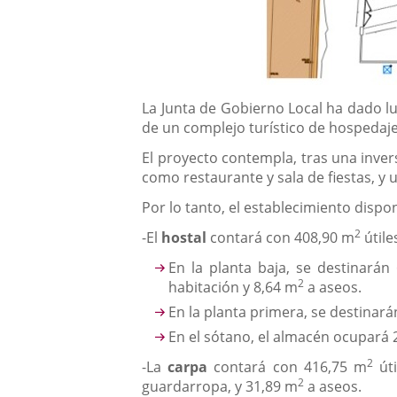
Descripción
La Junta de Gobierno Local ha dado lu
de un complejo turístico de hospedaje
El proyecto contempla, tras una inver
como restaurante y sala de fiestas, y 
Por lo tanto, el establecimiento dispon
2
-El
hostal
contará con 408,90 m
útile
En la planta baja, se destinarán
2
habitación y 8,64 m
a aseos.
En la planta primera, se destinar
En el sótano, el almacén ocupará 
2
-La
carpa
contará con 416,75 m
úti
2
guardarropa, y 31,89 m
a aseos.