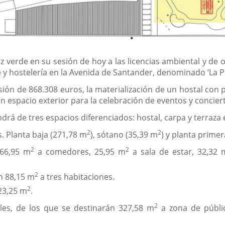
z verde en su sesión de hoy a las licencias ambiental y de 
 y hostelería en la Avenida de Santander, denominado ‘La P
sión de 868.308 euros, la materialización de un hostal con 
un espacio exterior para la celebración de eventos y concier
drá de tres espacios diferenciados: hostal, carpa y terraza 
2
2
s. Planta baja (271,78 m
), sótano (35,39 m
) y planta prime
2
2
 66,95 m
a comedores, 25,95 m
a sala de estar, 32,32 
2
án 88,15 m
a tres habitaciones.
2
23,25 m
.
2
les, de los que se destinarán 327,58 m
a zona de públi