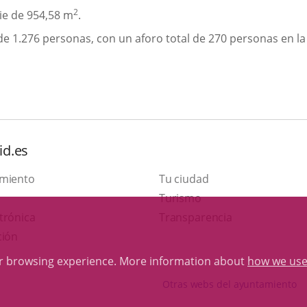
2
ie de 954,58 m
.
 1.276 personas, con un aforo total de 270 personas en la c
id.es
amiento
Tu ciudad
This
Turismo
Link
link
trónica
Transparencia
to
will
ción
external
open
ur browsing experience. More information about
how we use
application.
in
Otras webs del ayuntamiento
a