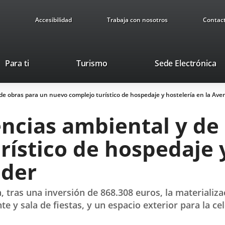
Accesibilidad
Trabaja con nosotros
Contac
This
Li
Para ti
Turismo
Sede Electrónica
link
to
will
ex
y de obras para un nuevo complejo turístico de hospedaje y hostelería en la Av
open
ap
in
cencias ambiental y de
a
pop-
ístico de hospedaje y
up
window.
nder
 tras una inversión de 868.308 euros, la materializac
 y sala de fiestas, y un espacio exterior para la ce