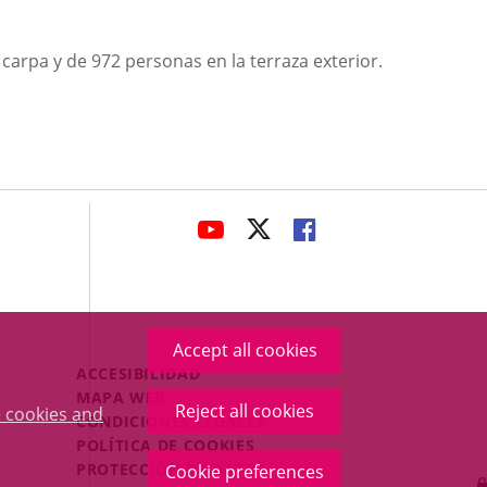
arpa y de 972 personas en la terraza exterior.
avaHeaderSocial
LINK
LINK
LINK
TO
TO
TO
EXTERNAL
EXTERNAL
EXTERNAL
APPLICATION.
APPLICATION.
APPLICATION.
Accept all cookies
Menú
ACCESIBILIDAD
Legal
MAPA WEB
Reject all cookies
 cookies and
Footer
CONDICIONES LEGALES
POLÍTICA DE COOKIES
PROTECCIÓN DE DATOS
Cookie preferences