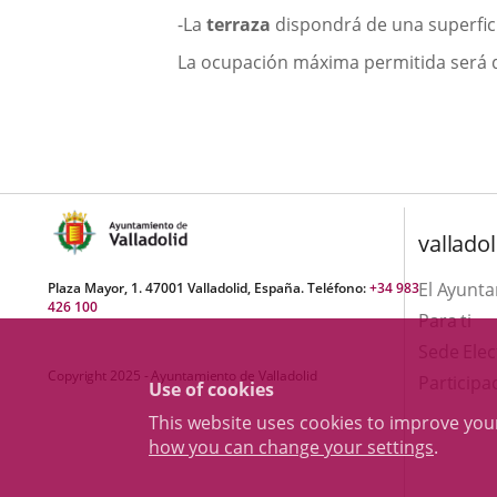
-La
terraza
dispondrá de una superfic
La ocupación máxima permitida será de
valladol
El Ayunt
Plaza Mayor, 1. 47001 Valladolid, España. Teléfono:
+34 983
426 100
Para ti
Sede Elec
Copyright 2025 - Ayuntamiento de Valladolid
Participa
Use of cookies
This website uses cookies to improve yo
how you can change your settings
.