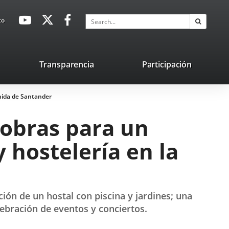
avaHeaderSocial
Link
Link
Link
Search
to
Search
to
to
to
external
external
external
application.
application.
application.
nk
Transparencia
Participación
ternal
enida de Santander
plication.
 obras para un
 hostelería en la
ión de un hostal con piscina y jardines; una
lebración de eventos y conciertos.