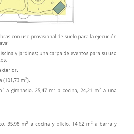
obras con uso provisional de suelo para la ejecución
ava’.
piscina y jardines; una carpa de eventos para su uso
tos.
exterior.
2
ra (101,73 m
).
2
2
2
m
a gimnasio, 25,47 m
a cocina, 24,21 m
a una
2
2
co, 35,98 m
a cocina y oficio, 14,62 m
a barra y