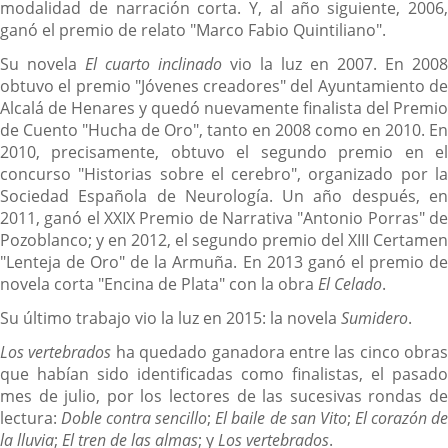
modalidad de narración corta. Y, al año siguiente, 2006,
ganó el premio de relato "Marco Fabio Quintiliano".
Su novela
El cuarto inclinado
vio la luz en 2007. En 2008
obtuvo el premio "Jóvenes creadores" del Ayuntamiento de
Alcalá de Henares y quedó nuevamente finalista del Premio
de Cuento "Hucha de Oro", tanto en 2008 como en 2010. En
2010, precisamente, obtuvo el segundo premio en el
concurso "Historias sobre el cerebro", organizado por la
Sociedad Española de Neurología. Un año después, en
2011, ganó el XXIX Premio de Narrativa "Antonio Porras" de
Pozoblanco; y en 2012, el segundo premio del XIII Certamen
"Lenteja de Oro" de la Armuña. En 2013 ganó el premio de
novela corta "Encina de Plata" con la obra
El Celado
.
Su último trabajo vio la luz en 2015: la novela
Sumidero
.
Los vertebrados
ha quedado ganadora entre las cinco obras
que habían sido identificadas como finalistas, el pasado
mes de julio, por los lectores de las sucesivas rondas de
lectura:
Doble contra sencillo
;
El baile de san Vito
;
El corazón d
la lluvia
;
El tren de las almas
; y
Los vertebrados
.