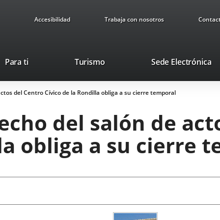
Accesibilidad
Trabaja con nosotros
Contac
This
Li
Para ti
Turismo
Sede Electrónica
link
to
will
ex
ctos del Centro Cívico de la Rondilla obliga a su cierre temporal
open
ap
in
techo del salón de act
a
pop-
la obliga a su cierre 
up
window.