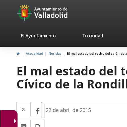
Portal
Jump to content
avaTop
Web
del
Ayuntamiento
valladolid.es
El Ayuntamiento
Tu ciudad
de
Home
Actualidad
Noticias
El mal estado del techo del salón de a
Valladolid
El mal estado del 
Cívico de la Rondil
Twitter
Enlace
Facebook
Enlace
Fecha
22 de abril de 2015
de
a
a
la
Linkedin
Enlace
Print
una
noticia