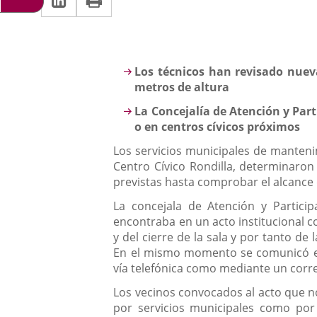
una
a
aplicación
aplicación
una
externa.
externa.
aplicación
Descripción
Los técnicos han revisado nuev
externa.
metros de altura
La Concejalía de Atención y Par
o en centros cívicos próximos
Los servicios municipales de mantenim
Centro Cívico Rondilla, determinaron 
previstas hasta comprobar el alcance 
La concejala de Atención y Partici
encontraba en un acto institucional c
y del cierre de la sala y por tanto de
En el mismo momento se comunicó el s
vía telefónica como mediante un corre
Los vecinos convocados al acto que n
por servicios municipales como por