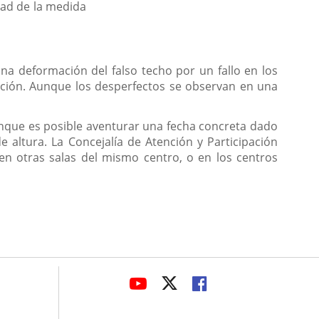
dad de la medida
na deformación del falso techo por un fallo en los
zación. Aunque los desperfectos se observan en una
aunque es posible aventurar una fecha concreta dado
e altura. La Concejalía de Atención y Participación
en otras salas del mismo centro, o en los centros
avaHeaderSocial
LINK
LINK
LINK
TO
TO
TO
EXTERNAL
EXTERNAL
EXTERNAL