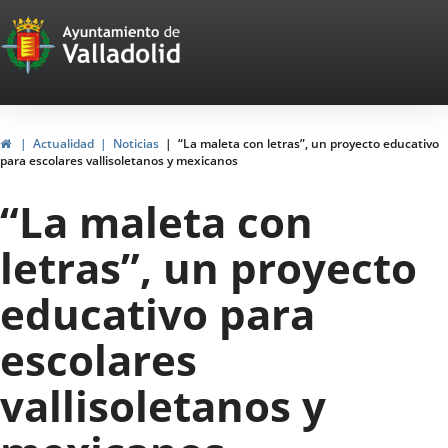
Portal
Jump to content
Web
del
Ayuntamiento
Home
Actualidad
Noticias
“La maleta con letras”, un proyecto educativo
para escolares vallisoletanos y mexicanos
de
“La maleta con
Valladolid
letras”, un proyecto
educativo para
escolares
vallisoletanos y