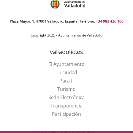
Plaza Mayor, 1. 47001 Valladolid, España. Teléfono:
+34 983 426 100
Copyright 2025 - Ayuntamiento de Valladolid
valladolid.es
El Ayuntamiento
Tu ciudad
Para ti
This
Turismo
link
Link
Sede Electrónica
will
to
Transparencia
open
external
Participación
in
application.
a
Otras webs del ayuntamiento