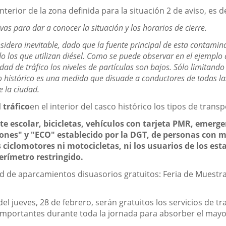
nterior de la zona definida para la situación 2 de aviso, es de
vas para dar a conocer la situación y los horarios de cierre.
nsidera inevitable, dado que la fuente principal de esta contami
 los que utilizan diésel. Como se puede observar en el ejemplo d
ad de tráfico los niveles de partículas son bajos. Sólo limitando
ro histórico es una medida que disuade a conductores de todas las
e la ciudad.
 tráfico
en el interior del casco histórico los tipos de tran
te escolar, bicicletas, vehículos con tarjeta PMR, emerge
ones" y "ECO" establecido por la DGT, de personas con mo
s ciclomotores ni motocicletas, ni los usuarios de los e
perímetro restringido.
 de aparcamientos disuasorios gratuitos: Feria de Muestras,
. del jueves, 28 de febrero, serán gratuitos los servicios d
 importantes durante toda la jornada para absorber el may