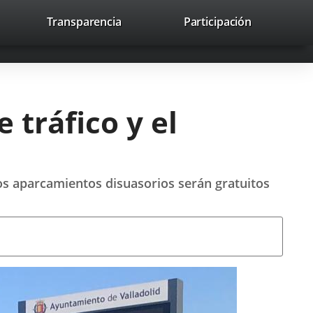
nk
Transparencia
Participación
avaHeaderSocial
Link
Link
Link
Search
to
Search
to
to
to
ernal
external
external
external
lication.
application.
application.
application.
 tráfico y el
 los aparcamientos disuasorios serán gratuitos