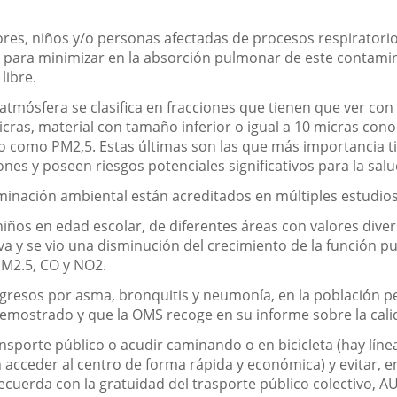
s, niños y/o personas afectadas de procesos respiratorios, 
ia para minimizar en la absorción pulmonar de este contami
libre.
 atmósfera se clasifica en fracciones que tienen que ver con
micras, material con tamaño inferior o igual a 10 micras c
cido como PM2,5. Estas últimas son las que más importancia
s y poseen riesgos potenciales significativos para la salu
minación ambiental están acreditados en múltiples estudios 
niños en edad escolar, de diferentes áreas con valores dive
a y se vio una disminución del crecimiento de la función 
PM2.5, CO y NO2.
ingresos por asma, bronquitis y neumonía, en la población pe
demostrado y que la OMS recoge en su informe sobre la calid
transporte público o acudir caminando o en bicicleta (hay lí
acceder al centro de forma rápida y económica) y evitar, en
recuerda con la gratuidad del trasporte público colectivo, A