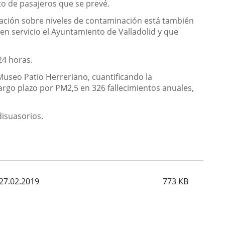
to de pasajeros que se prevé.
rmación sobre niveles de contaminación está también
n servicio el Ayuntamiento de Valladolid y que
24 horas.
useo Patio Herreriano, cuantificando la
largo plazo por PM2,5 en 326 fallecimientos anuales,
disuasorios.
 27.02.2019
773
KB