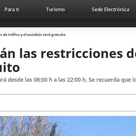
This
Li
Para ti
Turismo
Sede Electrónica
Accesibilidad
Trabaja con nosotros
Contac
link
to
will
ext
open
app
 de tráfico y el autobús será gratuito
in
a
 las restricciones de
pop-
up
uito
window.
uará desde las 08:00 h a las 22:00 h. Se recuerda que