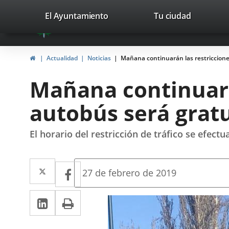
Portal
Jump to content
valladolid.es
El Ayuntamiento
Tu ciudad
avaTop
Web
del
Home
Actualidad
Noticias
Mañana continuarán las restricciones
Ayuntamiento
Mañana continuarán
de
autobús será grat
Valladolid
El horario del restricción de tráfico se efect
Twitter
Enlace
Facebook
Enlace
Fecha
27 de febrero de 2019
de
a
a
la
Linkedin
Enlace
Print
una
noticia
una
a
aplicación
aplicación