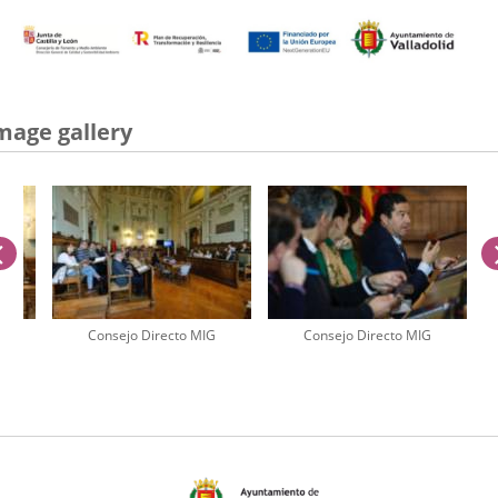
mage gallery
previus
Consejo Directo MIG
Consejo Directo MIG
umber
iders: