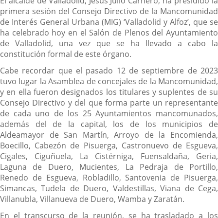
El alcalde de Valladolid, Jesús Julio Carnero, ha presidido la
primera sesión del Consejo Directivo de la Mancomunidad
de Interés General Urbana (MIG) ‘Valladolid y Alfoz’, que se
ha celebrado hoy en el Salón de Plenos del Ayuntamiento
de Valladolid, una vez que se ha llevado a cabo la
constitución formal de este órgano.
Cabe recordar que el pasado 12 de septiembre de 2023
tuvo lugar la Asamblea de concejales de la Mancomunidad,
y en ella fueron designados los titulares y suplentes de su
Consejo Directivo y del que forma parte un representante
de cada uno de los 25 Ayuntamientos mancomunados,
además del de la capital, los de los municipios de
Aldeamayor de San Martín, Arroyo de la Encomienda,
Boecillo, Cabezón de Pisuerga, Castronuevo de Esgueva,
Cigales, Ciguñuela, La Cistérniga, Fuensaldaña, Geria,
Laguna de Duero, Mucientes, La Pedraja de Portillo,
Renedo de Esgueva, Robladillo, Santovenia de Pisuerga,
Simancas, Tudela de Duero, Valdestillas, Viana de Cega,
Villanubla, Villanueva de Duero, Wamba y Zaratán.
En el transcurso de la reunión, se ha trasladado a los