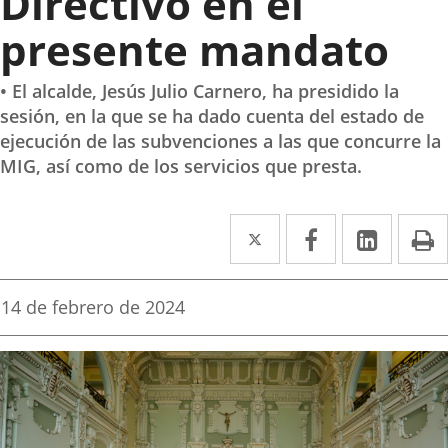
Directivo en el
presente mandato
• El alcalde, Jesús Julio Carnero, ha presidido la
sesión, en la que se ha dado cuenta del estado de
ejecución de las subvenciones a las que concurre la
MIG, así como de los servicios que presta.
Twitter
Enlace
Facebook
Enlace
Linked
Enlace
P
a
a
a
una
una
una
Fecha
14 de febrero de 2024
de
aplicación
aplicación
aplica
la
noticia
externa.
externa.
extern