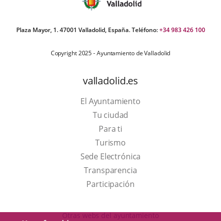
Plaza Mayor, 1. 47001 Valladolid, España. Teléfono:
+34 983 426 100
Copyright 2025 - Ayuntamiento de Valladolid
valladolid.es
El Ayuntamiento
Tu ciudad
Para ti
This
Turismo
link
Link
Sede Electrónica
will
to
Transparencia
open
external
Participación
in
application.
a
Otras webs del ayuntamiento