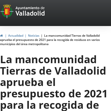
Portal
Jump to content
Web
del
Ayuntamiento
Home
Actualidad
Noticias
La mancomunidad Tierras de Valladolid
aprueba el presupuesto de 2021 para la recogida de residuos en varios
de
municipios del área metropolitana
Valladolid
La mancomunidad
Tierras de Valladolid
aprueba el
presupuesto de 2021
para la recogida de