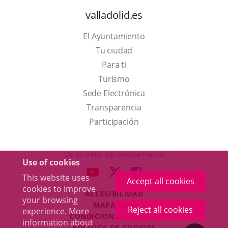
valladolid.es
El Ayuntamiento
Tu ciudad
Para ti
This
Turismo
link
Link
Sede Electrónica
will
to
Transparencia
open
external
Participación
in
application.
a
Otras webs del ayuntamiento
Use of cookies
pop-
aderSocial
LINK
LINK
LINK
This website uses
up
Accept all cookies
TO
TO
TO
cookies to improve
window.
ACCESIBILIDAD
EXTERNAL
EXTERNAL
EXTERNAL
your browsing
MAPA WEB
APPLICATION.
APPLICATION.
APPLICATION.
Reject all cookies
experience. More
r
CONDICIONES LEGALES
information about
POLÍTICA DE COOKIES