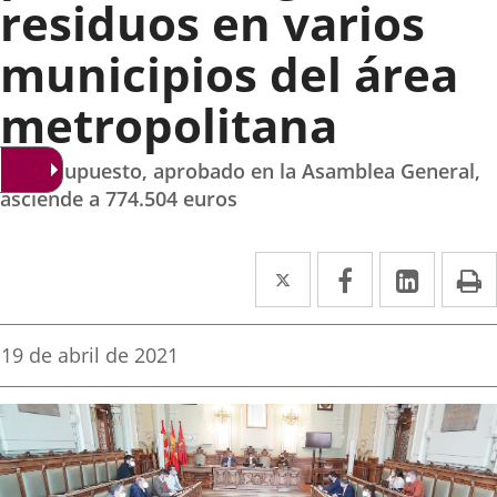
residuos en varios
municipios del área
metropolitana
El presupuesto, aprobado en la Asamblea General,
asciende a 774.504 euros
Twitter
Enlace
Facebook
Enlace
Linked
Enlace
P
a
a
a
una
una
una
Fecha
19 de abril de 2021
de
aplicación
aplicación
aplica
la
noticia
externa.
externa.
extern