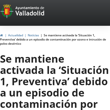
Portal
Jump to content
Web
del
Ayuntamiento
Home
Actualidad
Noticias
Se mantiene activada la ‘Situación 1,
Preventiva’ debido a un episodio de contaminación por ozono e intrusión de
de
polvo desértico
Valladolid
Se mantiene
activada la ‘Situación
1, Preventiva’ debido
a un episodio de
contaminación por