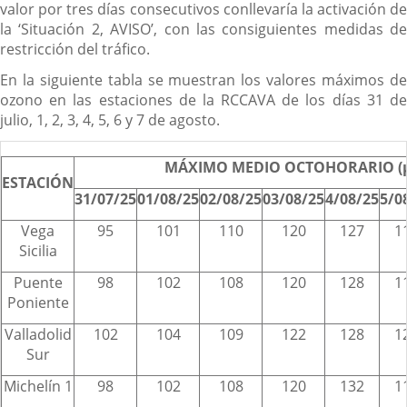
valor por tres días consecutivos conllevaría la activación de
la ‘Situación 2, AVISO’, con las consiguientes medidas de
restricción del tráfico.
En la siguiente tabla se muestran los valores máximos de
ozono en las estaciones de la RCCAVA de los días 31 de
julio, 1, 2, 3, 4, 5, 6 y 7 de agosto.
MÁXIMO MEDIO OCTOHORARIO (
ESTACIÓN
31/07/25
01/08/25
02/08/25
03/08/25
4/08/25
5/0
Vega
95
101
110
120
127
1
Sicilia
Puente
98
102
108
120
128
1
Poniente
Valladolid
102
104
109
122
128
1
Sur
Michelín 1
98
102
108
120
132
1