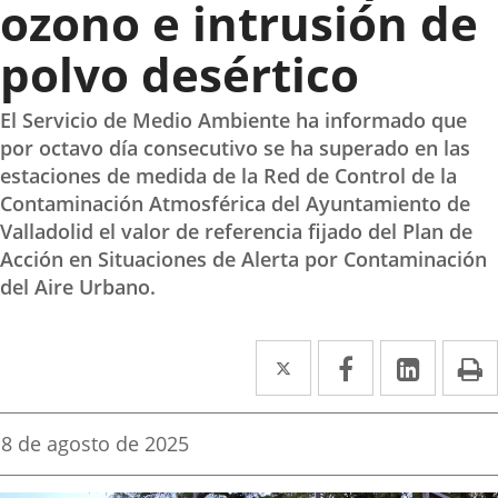
ozono e intrusión de
polvo desértico
El Servicio de Medio Ambiente ha informado que
por octavo día consecutivo se ha superado en las
estaciones de medida de la Red de Control de la
Contaminación Atmosférica del Ayuntamiento de
Valladolid el valor de referencia fijado del Plan de
Acción en Situaciones de Alerta por Contaminación
del Aire Urbano.
Twitter
Enlace
Facebook
Enlace
Linked
Enlace
P
a
a
a
una
una
una
Fecha
8 de agosto de 2025
de
aplicación
aplicación
aplica
la