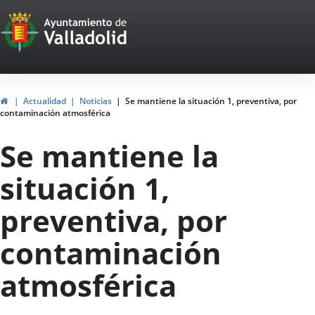
Portal
Jump to content
Web
del
Ayuntamiento
Home
Actualidad
Noticias
Se mantiene la situación 1, preventiva, por
contaminación atmosférica
de
Se mantiene la
Valladolid
situación 1,
preventiva, por
contaminación
atmosférica