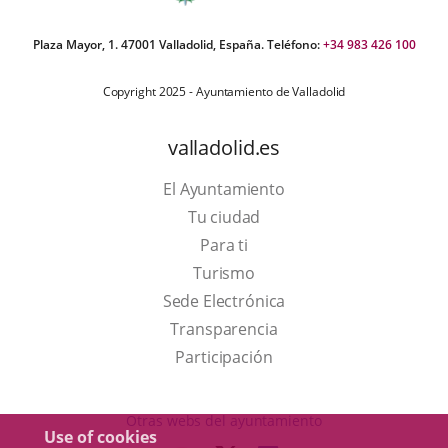
Plaza Mayor, 1. 47001 Valladolid, España. Teléfono:
+34 983 426 100
Copyright 2025 - Ayuntamiento de Valladolid
valladolid.es
El Ayuntamiento
Tu ciudad
Para ti
This
Turismo
link
Link
Sede Electrónica
will
to
Transparencia
open
external
Participación
in
application.
a
Otras webs del ayuntamiento
Use of cookies
pop-