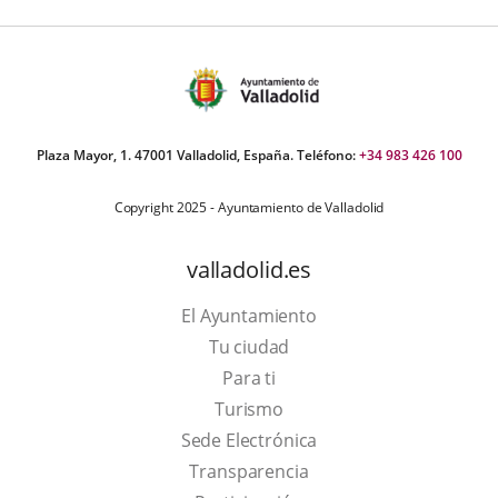
Plaza Mayor, 1. 47001 Valladolid, España. Teléfono:
+34 983 426 100
Copyright 2025 - Ayuntamiento de Valladolid
valladolid.es
El Ayuntamiento
Tu ciudad
Para ti
This
Turismo
link
Link
Sede Electrónica
will
to
Transparencia