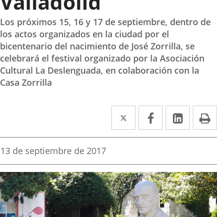
Valladolid
Los próximos 15, 16 y 17 de septiembre, dentro de
los actos organizados en la ciudad por el
bicentenario del nacimiento de José Zorrilla, se
celebrará el festival organizado por la Asociación
Cultural La Deslenguada, en colaboración con la
Casa Zorrilla
Twitter
Enlace
Facebook
Enlace
Linked
Enlace
P
a
a
a
una
una
una
Fecha
13 de septiembre de 2017
de
aplicación
aplicación
aplica
la
noticia
externa.
externa.
extern