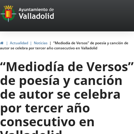
Portal
Jump to content
Web
del
Ayuntamiento
Home
Actualidad
Noticias
“Mediodía de Versos” de poesía y canción de
autor se celebra por tercer año consecutivo en Valladolid
de
“Mediodía de Versos”
Valladolid
de poesía y canción
de autor se celebra
por tercer año
consecutivo en