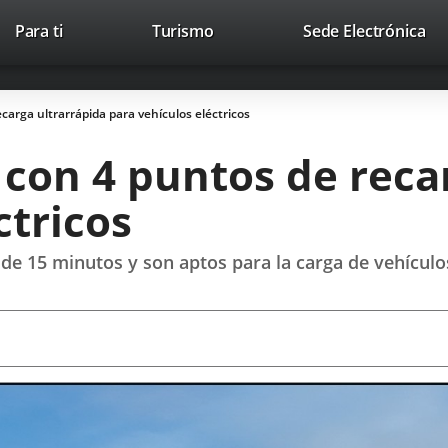
This
Li
Para ti
Turismo
Sede Electrónica
Accesibilidad
Trabaja con nosotros
Contac
link
to
will
ext
open
app
carga ultrarrápida para vehículos eléctricos
in
a
con 4 puntos de reca
pop-
up
ctricos
window.
de 15 minutos y son aptos para la carga de vehículo