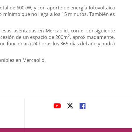
otal de 600kW, y con aporte de energía fotovoltaica
mpo mínimo que no llega a los 15 minutos. También es
presas asentadas en Mercaolid, con el consiguiente
2
a cesión de un espacio de 200m
, aproximadamente,
, que funcionará 24 horas los 365 días del año y podrá
onibles en Mercaolid.
avaHeaderSocial
LINK
LINK
LINK
TO
TO
TO
EXTERNAL
EXTERNAL
EXTERNAL
APPLICATION.
APPLICATION.
APPLICATION.