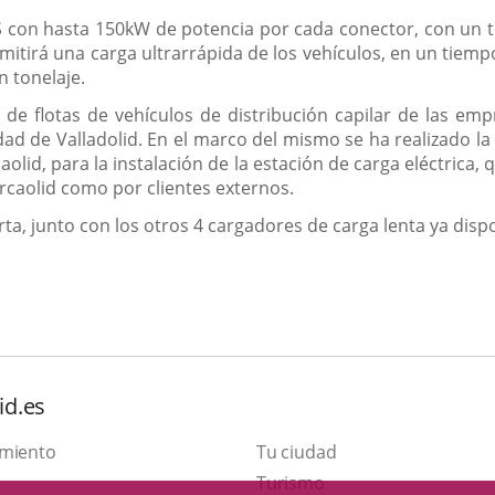
S con hasta 150kW de potencia por cada conector, con un t
ermitirá una carga ultrarrápida de los vehículos, en un tie
n tonelaje.
n de flotas de vehículos de distribución capilar de las em
dad de Valladolid. En el marco del mismo se ha realizado l
aolid, para la instalación de la estación de carga eléctrica
ercaolid como por clientes externos.
ta, junto con los otros 4 cargadores de carga lenta ya disp
id.es
amiento
Tu ciudad
This
Turismo