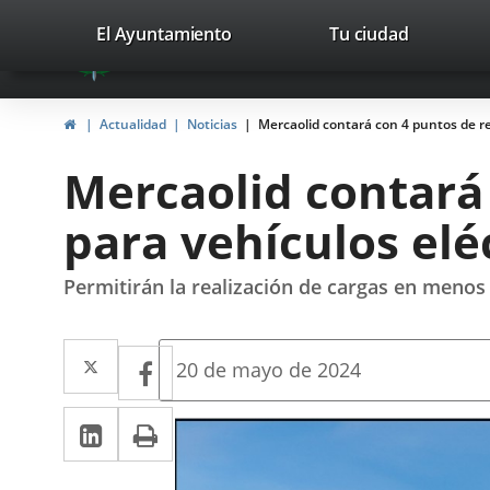
Portal
Jump to content
valladolid.es
El Ayuntamiento
Tu ciudad
avaTop
Web
del
Home
Actualidad
Noticias
Mercaolid contará con 4 puntos de re
Ayuntamiento
Mercaolid contará 
de
para vehículos elé
Valladolid
Permitirán la realización de cargas en menos 
Twitter
Enlace
Facebook
Enlace
Fecha
20 de mayo de 2024
de
a
a
la
Linkedin
Enlace
Print
una
noticia
una
a
aplicación
aplicación