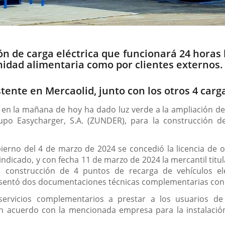
n de carga eléctrica que funcionará 24 horas l
nidad alimentaria como por clientes externos.
tente en Mercaolid, junto con los otros 4 carg
en la mañana de hoy ha dado luz verde a la ampliación de 
upo Easycharger, S.A. (ZUNDER), para la construcción d
erno del 4 de marzo de 2024 se concedió la licencia de o
dicado, y con fecha 11 de marzo de 2024 la mercantil titula
 construcción de 4 puntos de recarga de vehículos e
entó dos documentaciones técnicas complementarias con fe
ervicios complementarios a prestar a los usuarios d
 acuerdo con la mencionada empresa para la instalación