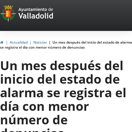
Portal
Jump to content
Web
del
Ayuntamiento
Home
Actualidad
Noticias
Un mes después del inicio del estado de alarma
se registra el día con menor número de denuncias
de
Un mes después del
Valladolid
inicio del estado de
alarma se registra el
día con menor
número de