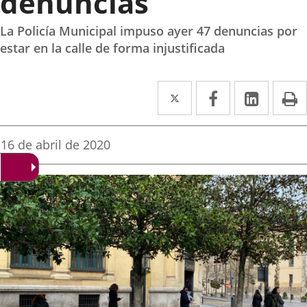
denuncias
La Policía Municipal impuso ayer 47 denuncias por
estar en la calle de forma injustificada
Twitter
Enlace
Facebook
Enlace
Linked
Enlace
P
a
a
a
una
una
una
Fecha
16 de abril de 2020
de
aplicación
aplicación
aplica
la
noticia
externa.
externa.
extern