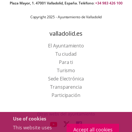
Plaza Mayor, 1. 47001 Valladolid, España. Teléfono:
+34 983 426 100
Copyright 2025 - Ayuntamiento de Valladolid
valladolid.es
El Ayuntamiento
Tu ciudad
Para ti
This
Turismo
link
Link
Sede Electrónica
will
to
Transparencia
open
external
Participación
in
application.
a
Otras webs del ayuntamiento
Use of cookies
pop-
aderSocial
LINK
LINK
LINK
This website uses
up
Accept all cookies
TO
TO
TO