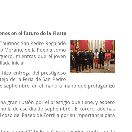
enes en el futuro de la Fiesta
s Taurinos San Pedro Regalado
nio Morante de la Puebla como
rguero, mientras que el joven
ada inicial.
n hizo entrega del prestigioso
tejo de la Feria de San Pedro
2 de septiembre, en el mano a mano que protagonizó
a gran ilusión por el prestigio que tiene, y espero
omo la de ese día de septiembre". El torero, además
l coso del Paseo de Zorrilla por su importancia para
o taurino de COPE Juan García Tejedor, contó con la