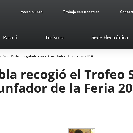
Accesibilidad
Trabaja con nosotros
Contac
This
Li
Para ti
Turismo
Sede Electrónica
link
to
will
ex
eo San Pedro Regalado como triunfador de la Feria 2014
open
ap
in
la recogió el Trofeo 
a
pop-
nfador de la Feria 2
up
window.