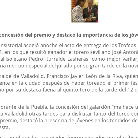
 concesión del premio y destacó la importancia de los jóv
onsistorial acogió anoche el acto de entrega de los Trofeo
, en los que resultó ganador el torero sevillano José Anto
vallisoletano Pedro Iturralde Lasheras, como mejor varila
a mención especial del jurado por su gran tarde en la novill
calde de Valladolid, Francisco Javier León de la Riva, quie
sente en la ciudad después de haber toreado el primer fes
io por su destaca faena al quinto toro de la tarde del 1
orante de la Puebla, la concesión del galardón "me hace un
 a Valladolid otras tardes para disfrutar tanto del toreo c
 premio, destacó la presencia de jóvenes en los tendidos de
esta.
ega, en el que los premiados fueron glosados por el crític