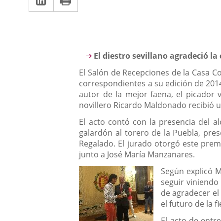
una
a
aplicación
aplicación
una
externa.
externa.
aplicación
Descripción
El diestro sevillano agradeció la
externa.
El Salón de Recepciones de la Casa C
correspondientes a su edición de 2014
autor de la mejor faena, el picador 
novillero Ricardo Maldonado recibió un
El acto contó con la presencia del al
galardón al torero de la Puebla, pre
Regalado. El jurado otorgó este prem
junto a José María Manzanares.
Según explicó M
seguir viniendo
de agradecer el
el futuro de la fi
El acto de entr