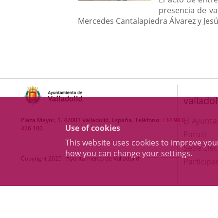
presencia de va
Mercedes Cantalapiedra Álvarez y Jesú
valladol
El Ayunt
Plaza Mayor, 1. 47001 Valladolid, España. Teléfono:
+34 983
Use of cookies
426 100
Para ti
This website uses cookies to improve yo
Sede Elec
how you can change your settings
.
Copyright 2025 - Ayuntamiento de Valladolid
Participa