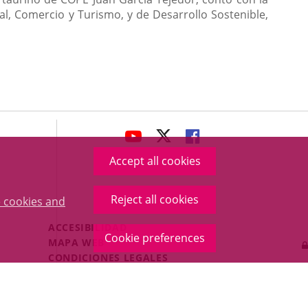
ral, Comercio y Turismo, y de Desarrollo Sostenible,
avaHeaderSocial
LINK
LINK
LINK
TO
TO
TO
Accept all cookies
EXTERNAL
EXTERNAL
EXTERNAL
APPLICATION.
APPLICATION.
APPLICATION.
Reject all cookies
 cookies and
Menú
ACCESIBILIDAD
Cookie preferences
Legal
MAPA WEB
Footer
CONDICIONES LEGALES
POLÍTICA DE COOKIES
PROTECCIÓN DE DATOS