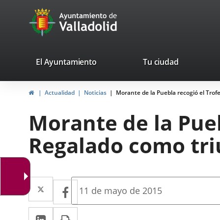
Portal
Jump to content
avaTop
Web
del
Ayuntamiento
valladolid.es
El Ayuntamiento
Tu ciudad
de
Home
Actualidad
Noticias
Morante de la Puebla recogió el Trof
Valladolid
Morante de la Pueb
Regalado como triu
Twitter
Enlace
Facebook
Enlace
Fecha
11 de mayo de 2015
de
a
a
la
Linkedin
Enlace
Print
una
noticia