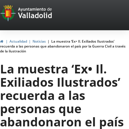
Portal
Jump to content
Web
del
Ayuntamiento
Home
Actualidad
Noticias
La muestra ‘Ex• Il. Exiliados Ilustrados’
recuerda a las personas que abandonaron el país por la Guerra Civil a través
de
de la ilustración
Valladolid
La muestra ‘Ex• Il.
Exiliados Ilustrados’
recuerda a las
personas que
abandonaron el país