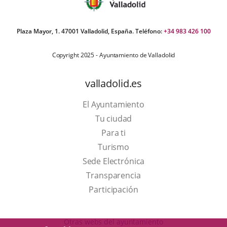
Plaza Mayor, 1. 47001 Valladolid, España. Teléfono:
+34 983 426 100
Copyright 2025 - Ayuntamiento de Valladolid
valladolid.es
El Ayuntamiento
Tu ciudad
Para ti
This
Turismo
link
Link
Sede Electrónica
will
to
Transparencia
open
external
Participación
in
application.
a
Otras webs del ayuntamiento