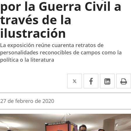
por la Guerra Civil a
través de la
ilustración
La exposición reúne cuarenta retratos de
personalidades reconocibles de campos como la
política o la literatura
Twitter
Enlace
Facebook
Enlace
Linked
Enlace
P
a
a
a
una
una
una
Fecha
27 de febrero de 2020
de
aplicación
aplicación
aplica
la
noticia
externa.
externa.
extern