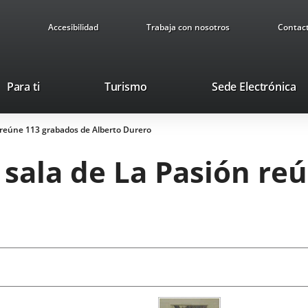
Accesibilidad
Trabaja con nosotros
Contac
This
Li
Para ti
Turismo
Sede Electrónica
link
to
will
ex
 reúne 113 grabados de Alberto Durero
open
ap
in
 sala de La Pasión re
a
pop-
up
window.