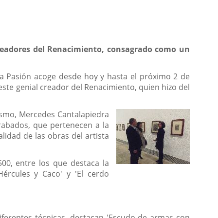
 creadores del Renacimiento, consagrado como un
e La Pasión acoge desde hoy y hasta el próximo 2 de
 este genial creador del Renacimiento, quien hizo del
urismo, Mercedes Cantalapiedra
grabados, que pertenecen a la
alidad de las obras del artista
500, entre los que destaca la
 Hércules y Caco' y 'El cerdo
diferentes técnicas, destacan 'Escudo de armas con