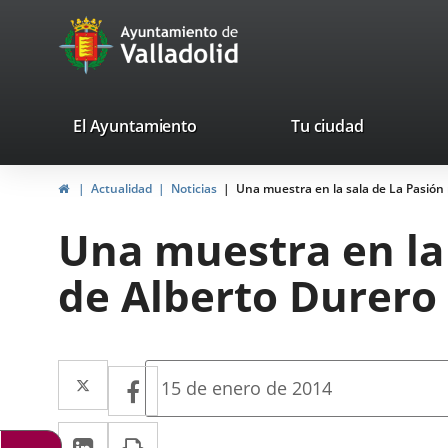
Portal
Jump to content
avaTop
Web
del
Ayuntamiento
valladolid.es
El Ayuntamiento
Tu ciudad
de
Home
Actualidad
Noticias
Una muestra en la sala de La Pasión
Valladolid
Una muestra en la
de Alberto Durero
Twitter
Enlace
Facebook
Enlace
Fecha
15 de enero de 2014
de
a
a
la
Linkedin
Enlace
Print
una
noticia