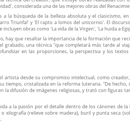
atividad', considerada una de las mejores obras del Renacimi
 a la búsqueda de la belleza absoluta y el clasicismo, en
'Carro Triunfal' y 'El rapto a lomos del unicornio'. El discu
se incluyen obras como 'La vida de la Virgen', 'La huida a Eg
o, hay que resaltar la importancia de la formación que reci
el grabado, una técnica "que completará más tarde al viajar
ofundizar en las proporciones, la perspectiva y los texto
del artista desde su compromiso intelectual, como creador
su tiempo, cristalizada en la reforma luterana. "De hecho, 
en la difusión de imágenes religiosas, y trató con figuras
nida a la pasión por el detalle dentro de los cánones de la
 o xilografía (relieve sobre madera), buril y punta seca (s
.