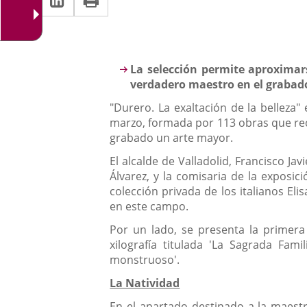
una
a
aplicación
aplicación
una
externa.
externa.
aplicación
Descripción
La selección permite aproximar
externa.
verdadero maestro en el grabad
"Durero. La exaltación de la belleza"
marzo, formada por 113 obras que recor
grabado un arte mayor.
El alcalde de Valladolid, Francisco Ja
Álvarez, y la comisaria de la exposi
colección privada de los italianos Eli
en este campo.
Por un lado, se presenta la primera
xilografía titulada 'La Sagrada Fam
monstruoso'.
La Natividad
En el apartado destinado a la maestr