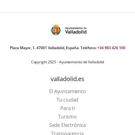
Plaza Mayor, 1. 47001 Valladolid, España. Teléfono:
+34 983 426 100
Copyright 2025 - Ayuntamiento de Valladolid
valladolid.es
El Ayuntamiento
Tu ciudad
Para ti
This
Turismo
link
Link
Sede Electrónica
will
to
Transparencia