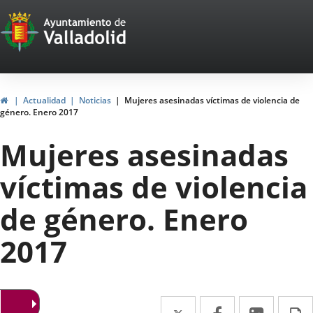
Portal
Jump to content
Web
del
Ayuntamiento
Home
Actualidad
Noticias
Mujeres asesinadas víctimas de violencia de
género. Enero 2017
de
Mujeres asesinadas
Valladolid
víctimas de violencia
de género. Enero
2017
Twitter
Enlace
Facebook
Enlace
Linked
Enlace
P