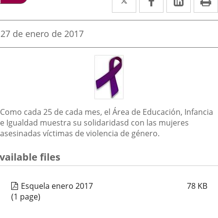
a
a
a
una
una
una
Fecha
27 de enero de 2017
de
aplicación
aplicación
aplica
la
noticia
externa.
externa.
extern
Descripción
Como cada 25 de cada mes, el Área de Educación, Infancia
e Igualdad muestra su solidaridasd con las mujeres
asesinadas víctimas de violencia de género.
vailable files
Esquela enero 2017
78
KB
(1 page)