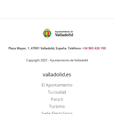
Plaza Mayor, 1. 47001 Valladolid, España. Teléfono:
+34 983 426 100
Copyright 2025 - Ayuntamiento de Valladolid
valladolid.es
El Ayuntamiento
Tu ciudad
Para ti
This
Turismo
link
Link
Sede Electrónica