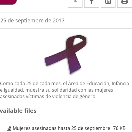
a
a
a
una
una
una
Fecha
25 de septiembre de 2017
de
aplicación
aplicación
aplica
la
noticia
externa.
externa.
extern
Descripción
Como cada 25 de cada mes, el Área de Educación, Infancia
e Igualdad, muestra su solidaridad con las mujeres
asesinadas víctimas de violencia de género.
vailable files
Mujeres asesinadas hasta 25 de septiembre
76
KB