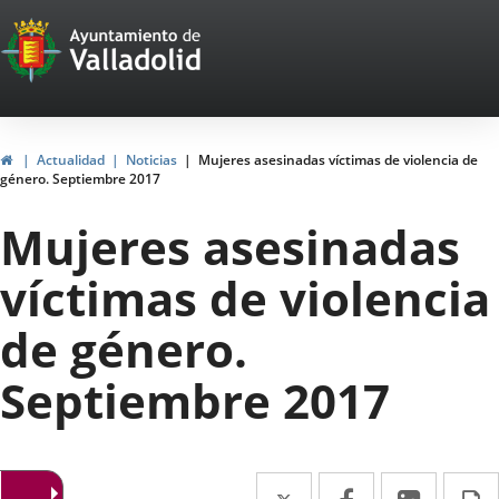
Portal
Jump to content
Web
del
Ayuntamiento
Home
Actualidad
Noticias
Mujeres asesinadas víctimas de violencia de
género. Septiembre 2017
de
Mujeres asesinadas
Valladolid
víctimas de violencia
de género.
Septiembre 2017
Twitter
Enlace
Facebook
Enlace
Linked
Enlace
P