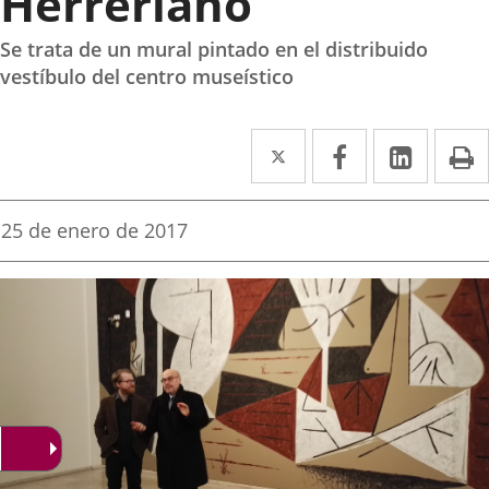
Herreriano
Se trata de un mural pintado en el distribuido
vestíbulo del centro museístico
Twitter
Enlace
Facebook
Enlace
Linked
Enlace
P
a
a
a
una
una
una
Fecha
25 de enero de 2017
de
aplicación
aplicación
aplica
la
noticia
externa.
externa.
extern