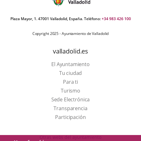
Plaza Mayor, 1. 47001 Valladolid, España. Teléfono:
+34 983 426 100
Copyright 2025 - Ayuntamiento de Valladolid
valladolid.es
El Ayuntamiento
Tu ciudad
Para ti
This
Turismo
link
Link
Sede Electrónica
will
to
Transparencia
open
external
Participación
in
application.
a
Otras webs del ayuntamiento