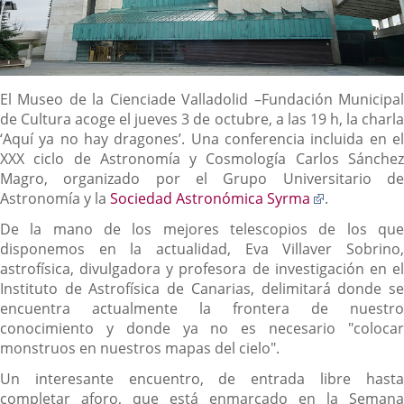
Descripción
El Museo de la Cienciade Valladolid –Fundación Municipal
de Cultura acoge el jueves 3 de octubre, a las 19 h, la charla
‘Aquí ya no hay dragones’. Una conferencia incluida en el
XXX ciclo de Astronomía y Cosmología Carlos Sánchez
Magro, organizado por el Grupo Universitario de
Enlace
Astronomía y la
Sociedad Astronómica Syrma
.
a
De la mano de los mejores telescopios de los que
una
disponemos en la actualidad, Eva Villaver Sobrino,
aplicación
astrofísica, divulgadora y profesora de investigación en el
externa.
Instituto de Astrofísica de Canarias, delimitará donde se
encuentra actualmente la frontera de nuestro
conocimiento y donde ya no es necesario "colocar
monstruos en nuestros mapas del cielo".
Un interesante encuentro, de entrada libre hasta
completar aforo, que está enmarcado en la Semana