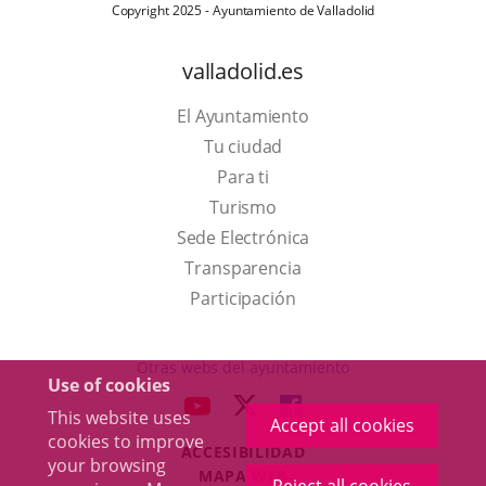
Copyright 2025 - Ayuntamiento de Valladolid
valladolid.es
El Ayuntamiento
Tu ciudad
Para ti
This
Turismo
link
Link
Sede Electrónica
will
to
Transparencia
open
external
Participación
in
application.
a
Otras webs del ayuntamiento
Use of cookies
pop-
aderSocial
LINK
LINK
LINK
This website uses
up
Accept all cookies
TO
TO
TO
cookies to improve
window.
ACCESIBILIDAD
EXTERNAL
EXTERNAL
EXTERNAL
your browsing
MAPA WEB