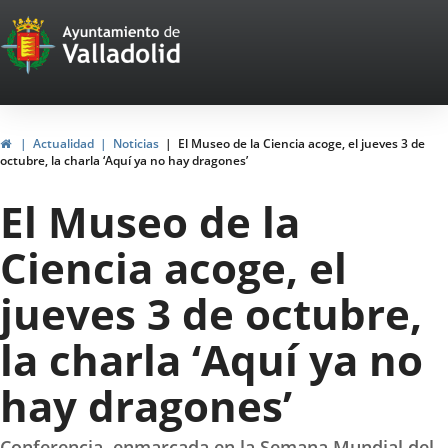
Portal
Jump to content
Web
del
Ayuntamiento
Home
Actualidad
Noticias
El Museo de la Ciencia acoge, el jueves 3 de
octubre, la charla ‘Aquí ya no hay dragones’
de
El Museo de la
Valladolid
Ciencia acoge, el
jueves 3 de octubre,
la charla ‘Aquí ya no
hay dragones’
Conferencia, enmarcada en la Semana Mundial del