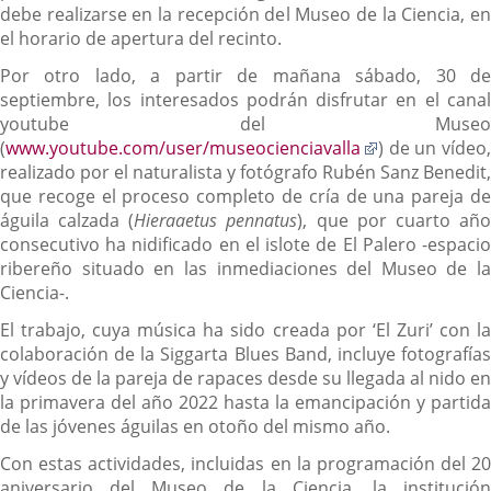
debe realizarse en la recepción del Museo de la Ciencia, en
el horario de apertura del recinto.
Por otro lado, a partir de mañana sábado, 30 de
septiembre, los interesados podrán disfrutar en el canal
youtube del Museo
Enlace
(
www.youtube.com/user/museocienciavalla
) de un vídeo,
a
realizado por el naturalista y fotógrafo Rubén Sanz Benedit,
una
que recoge el proceso completo de cría de una pareja de
aplicación
águila calzada (
Hieraaetus pennatus
), que por cuarto añ
externa.
consecutivo ha nidificado en el islote de El Palero -espacio
ribereño situado en las inmediaciones del Museo de la
Ciencia-.
El trabajo, cuya música ha sido creada por ‘El Zuri’ con la
colaboración de la Siggarta Blues Band, incluye fotografías
y vídeos de la pareja de rapaces desde su llegada al nido en
la primavera del año 2022 hasta la emancipación y partida
de las jóvenes águilas en otoño del mismo año.
Con estas actividades, incluidas en la programación del 20
aniversario del Museo de la Ciencia, la institución