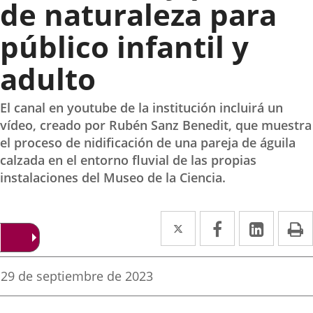
de naturaleza para
público infantil y
adulto
El canal en youtube de la institución incluirá un
vídeo, creado por Rubén Sanz Benedit, que muestra
el proceso de nidificación de una pareja de águila
calzada en el entorno fluvial de las propias
instalaciones del Museo de la Ciencia.
Twitter
Enlace
Facebook
Enlace
Linked
Enlace
P
a
a
a
una
una
una
Fecha
29 de septiembre de 2023
de
aplicación
aplicación
aplica
la