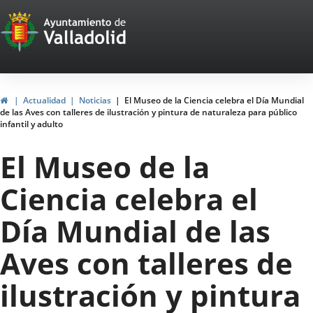
Portal
Jump to content
Web
del
Ayuntamiento
Home
Actualidad
Noticias
El Museo de la Ciencia celebra el Día Mundial
de las Aves con talleres de ilustración y pintura de naturaleza para público
de
infantil y adulto
Valladolid
El Museo de la
Ciencia celebra el
Día Mundial de las
Aves con talleres de
ilustración y pintura