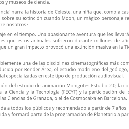
os y museos de ciencia.
ncia’ narra la historia de Celeste, una niña que, como a cas
 sobre su extinción cuando Moon, un mágico personaje repl
tre nosotros?
e en el tiempo. Una apasionante aventura que les llevará
nes que estos animales sufrieron durante millones de año
que un gran impacto provocó una extinción masiva en la Tie
lemente una de las disciplinas cinematográficas más compl
ucida por Render Área, el estudio madrileño del geólogo, n
al especializadas en este tipo de producción audiovisual.
ión del estudio de animación Monigotes Estudio 2.0, la col
la Ciencia y la Tecnología (FECYT) y la participación de l
las Ciencias de Granada, o el de Cosmocaixa en Barcelona.
igida a todos los públicos y recomendado a partir de 7 año
 vida y formará parte de la programación de Planetario a part