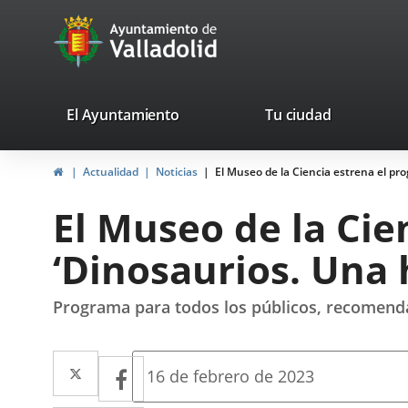
Portal
Jump to content
avaTop
Web
del
Ayuntamiento
valladolid.es
El Ayuntamiento
Tu ciudad
de
Home
Actualidad
Noticias
El Museo de la Ciencia estrena el pro
Valladolid
El Museo de la Cie
‘Dinosaurios. Una 
Programa para todos los públicos, recomendad
Twitter
Enlace
Facebook
Enlace
Fecha
16 de febrero de 2023
de
a
a