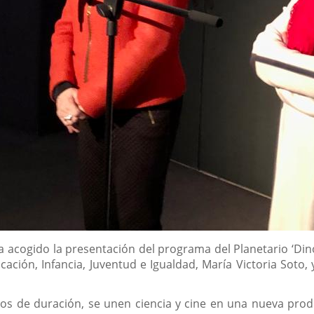
ha acogido la presentación del programa del Planetario ‘Din
cación, Infancia, Juventud e Igualdad, María Victoria Soto, 
tos de duración, se unen ciencia y cine en una nueva prod