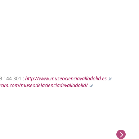
Enlace
83 144 301 ;
http://www.museocienciavalladolid.es
Enlace
a
gram.com/museodelacienciadevalladolid/
a
una
una
aplicación
aplicación
externa.
externa.
next