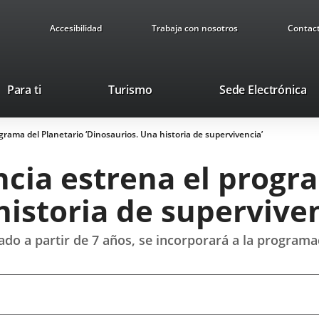
Accesibilidad
Trabaja con nosotros
Contac
This
Li
Para ti
Turismo
Sede Electrónica
link
to
will
ex
grama del Planetario ‘Dinosaurios. Una historia de supervivencia’
open
ap
in
ncia estrena el progr
a
pop-
historia de superviven
up
window.
o a partir de 7 años, se incorporará a la programac