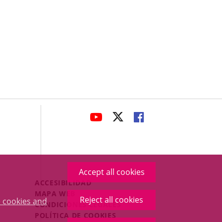
avaHeaderSocial
LINK
LINK
LINK
TO
TO
TO
EXTERNAL
EXTERNAL
EXTERNAL
APPLICATION.
APPLICATION.
APPLICATION.
Accept all cookies
Menú
ACCESIBILIDAD
Legal
MAPA WEB
Reject all cookies
 cookies and
Footer
CONDICIONES LEGALES
POLÍTICA DE COOKIES