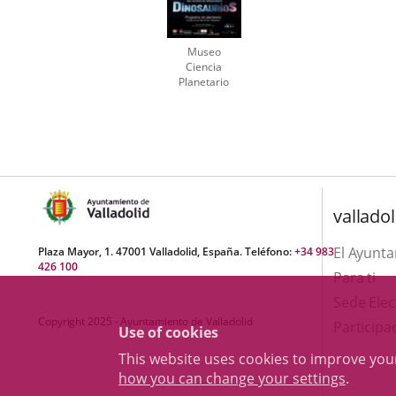
Museo
Ciencia
Planetario
cartel
Number
Dinoraurios.
of
Una
sliders:
historia de
1
supervivencia
valladol
El Ayunt
Plaza Mayor, 1. 47001 Valladolid, España. Teléfono:
+34 983
426 100
Para ti
Sede Elec
Copyright 2025 - Ayuntamiento de Valladolid
Participa
Use of cookies
This website uses cookies to improve yo
how you can change your settings
.