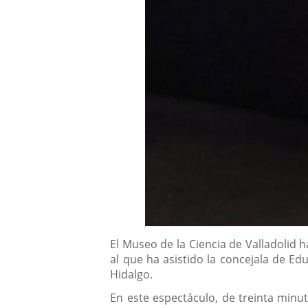
Descripción
El Museo de la Ciencia de Valladolid 
al que ha asistido la concejala de Edu
Hidalgo.
En este espectáculo, de treinta minu