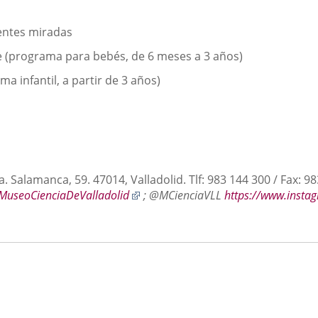
rentes miradas
ue (programa para bebés, de 6 meses a 3 años)
ma infantil, a partir de 3 años)
a. Salamanca, 59. 47014, Valladolid.
Tlf: 983 144 300 / Fax: 9
Enlace
MuseoCienciaDeValladolid
; @MCienciaVLL
https://www.insta
a
una
aplicación
externa.