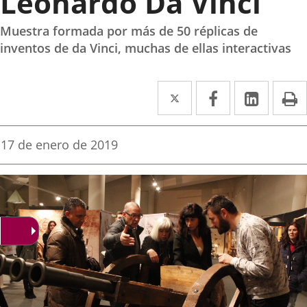
Leonardo Da Vinci’
Muestra formada por más de 50 réplicas de
inventos de da Vinci, muchas de ellas interactivas
Twitter
Enlace
Facebook
Enlace
Linked
Enlace
P
a
a
a
una
una
una
Fecha
17 de enero de 2019
de
aplicación
aplicación
aplica
la
noticia
externa.
externa.
extern