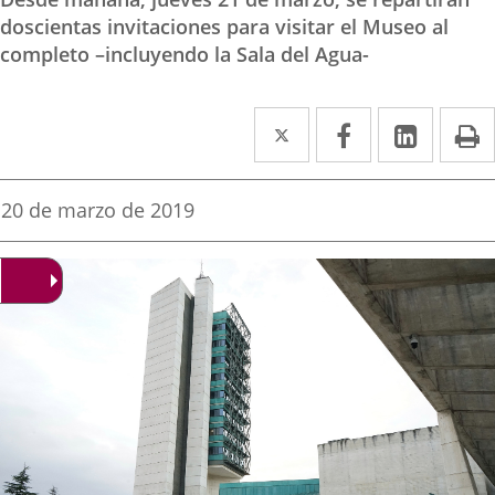
doscientas invitaciones para visitar el Museo al
completo –incluyendo la Sala del Agua-
Twitter
Enlace
Facebook
Enlace
Linked
Enlace
P
a
a
a
una
una
una
Fecha
20 de marzo de 2019
de
aplicación
aplicación
aplica
la
noticia
externa.
externa.
extern