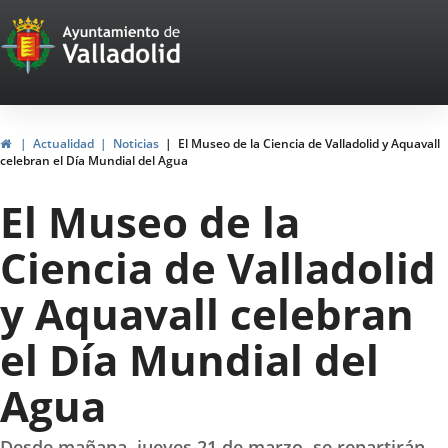
Portal
Jump to content
Web
del
Ayuntamiento
Home
Actualidad
Noticias
El Museo de la Ciencia de Valladolid y Aquavall
celebran el Día Mundial del Agua
de
El Museo de la
Valladolid
Ciencia de Valladolid
y Aquavall celebran
el Día Mundial del
Agua
Desde mañana, jueves 21 de marzo, se repartirán