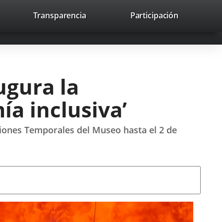
nk
Transparencia
Participación
avaHeaderSocial
Link
Link
Link
Search
to
Search
to
to
to
ernal
external
external
external
lication.
application.
application.
application.
ugura la
a inclusiva’
ciones Temporales del Museo hasta el 2 de