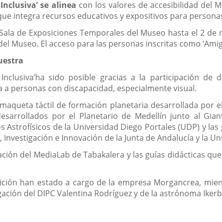
Inclusiva’ se alinea
con los valores de accesibilidad del 
va que integra recursos educativos y expositivos para person
 Sala de Exposiciones Temporales del Museo hasta el 2 de 
el Museo. El acceso para las personas inscritas como ‘Amig
uestra
nclusiva’ha sido posible gracias a la participación de d
a a personas con discapacidad, especialmente visual.
maqueta táctil de formación planetaria desarrollada por e
desarrollados por el Planetario de Medellín junto al Gia
s Astrofísicos de la Universidad Diego Portales (UDP) y las 
 Investigación e Innovación de la Junta de Andalucía y la U
nación del MediaLab de Tabakalera y las guías didácticas q
osición han estado a cargo de la empresa Morgancrea, mie
ción del DIPC Valentina Rodríguez y de la astrónoma Ikerba