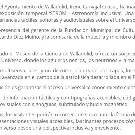
el Ayuntamiento de Valladolid, Irene Carvajal Crusat, ha in
 exposición temporal ‘STROM - Astronomía inclusiva’. Una
eriencias táctiles, sonoras y audiovisuales sobre el Universo
esencia del gerente de la Fundación Municipal de Cultura
Ricardo Díez Muiño; y la comisaria de la muestra y miembr
rado el Museo de la Ciencia de Valladolid, ofrece un sorpr
l Universo, donde los agujeros negros, los neutrinos y la m
 multisensoriales, y un discurso planteado por capas, los
avanzada en el campo de la astrofísica desarrollada en el P
ción es garantizar el acceso universal al conocimiento cientí
es de información táctiles y con tipografías accesibles, c
iovisuales con signoguías, subtitulado y bucle magnético.
s, los visitantes podrán recorrer con sus manos la forma de 
presentaciones visuales accesibles, fascinantes procesos c
iverso desde una perspectiva inclusiva y envolvente.