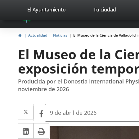
Portal
Jump to content
valladolid.es
El Ayuntamiento
Tu ciudad
avaTop
Web
del
Home
Actualidad
Noticias
El Museo de la Ciencia de Valladolid
Ayuntamiento
El Museo de la Cie
de
exposición tempor
Valladolid
Producida por el Donostia International Phys
noviembre de 2026
Twitter
Enlace
Facebook
Enlace
Fecha
9 de abril de 2026
de
a
a
la
Linkedin
Enlace
Print
una
noticia
una
a