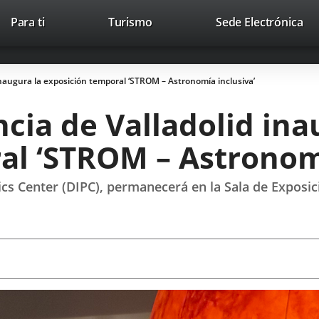
This
Li
Para ti
Turismo
Sede Electrónica
Accesibilidad
Trabaja con nosotros
Contac
link
to
will
ext
open
app
 inaugura la exposición temporal ‘STROM – Astronomía inclusiva’
in
a
ncia de Valladolid ina
pop-
up
al ‘STROM – Astronomí
window.
ics Center (DIPC), permanecerá en la Sala de Exposi