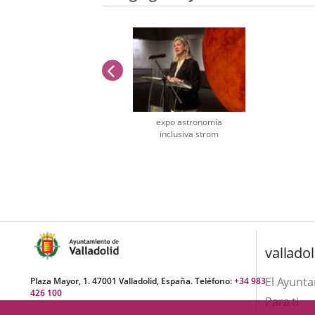
previus
expo astronomía
inclusiva strom
Number
of
sliders:
1
valladol
El Ayunt
Plaza Mayor, 1. 47001 Valladolid, España. Teléfono:
+34 983
426 100
Para ti