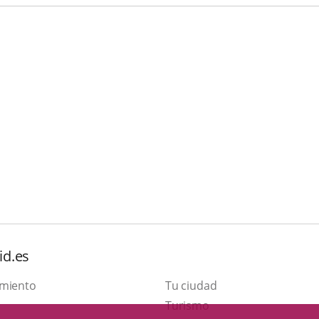
id.es
amiento
Tu ciudad
This
Turismo