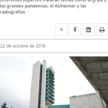
las grandes pandemias, el Alzheimer y las
radiografías
Twitter
Enlace
Facebook
Enlace
Linked
Enlace
P
a
a
a
una
una
una
Fecha
22 de octubre de 2018
de
aplicación
aplicación
aplica
la
noticia
externa.
externa.
extern