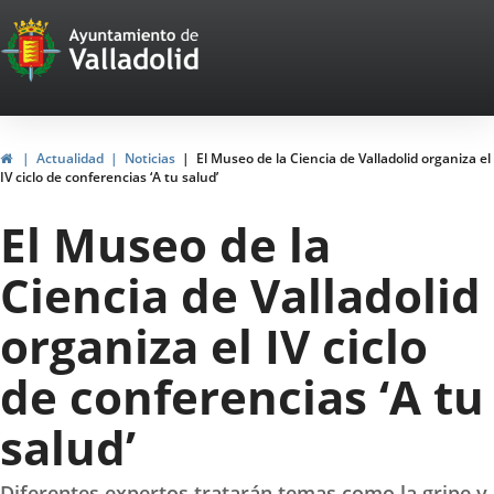
Portal
Jump to content
Web
del
Ayuntamiento
Home
Actualidad
Noticias
El Museo de la Ciencia de Valladolid organiza el
IV ciclo de conferencias ‘A tu salud’
de
El Museo de la
Valladolid
Ciencia de Valladolid
organiza el IV ciclo
de conferencias ‘A tu
salud’
Diferentes expertos tratarán temas como la gripe y