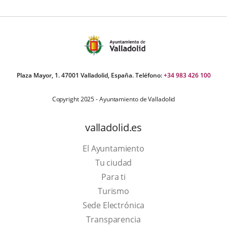
Plaza Mayor, 1. 47001 Valladolid, España. Teléfono:
+34 983 426 100
Copyright 2025 - Ayuntamiento de Valladolid
valladolid.es
El Ayuntamiento
Tu ciudad
Para ti
This
Turismo
link
Link
Sede Electrónica
will
to
Transparencia