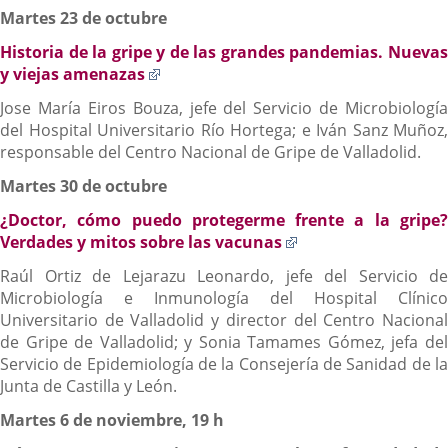
Martes 23 de octubre
Historia de la gripe y de las grandes pandemias. Nuevas
Enlace
y viejas amenazas
a
Jose María Eiros Bouza, jefe del Servicio de Microbiología
una
del Hospital Universitario Río Hortega; e Iván Sanz Muñoz,
aplicación
responsable del Centro Nacional de Gripe de Valladolid.
externa.
Martes 30 de octubre
¿Doctor, cómo puedo protegerme frente a la gripe?
Enlace
Verdades y mitos sobre las vacunas
a
Raúl Ortiz de Lejarazu Leonardo, jefe del Servicio de
una
Microbiología e Inmunología del Hospital Clínico
aplicación
Universitario de Valladolid y director del Centro Nacional
externa.
de Gripe de Valladolid; y Sonia Tamames Gómez, jefa del
Servicio de Epidemiología de la Consejería de Sanidad de la
Junta de Castilla y León.
Martes 6 de noviembre, 19 h