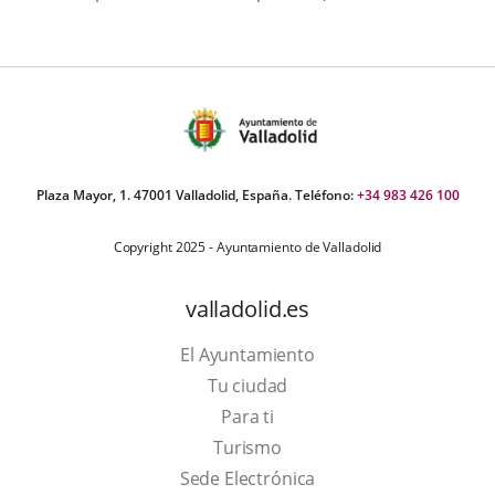
Plaza Mayor, 1. 47001 Valladolid, España. Teléfono:
+34 983 426 100
Copyright 2025 - Ayuntamiento de Valladolid
valladolid.es
El Ayuntamiento
Tu ciudad
Para ti
This
Turismo
link
Link
Sede Electrónica