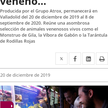
veneno…’
Producida por el Grupo Atrox, permanecerá en
Valladolid del 20 de diciembre de 2019 al 8 de
septiembre de 2020. Reúne una asombrosa
selección de animales venenosos vivos como el
Monstruo de Gila, la Víbora de Gabón o la Tarántula
de Rodillas Rojas
Twitter
Enlace
Facebook
Enlace
Linked
Enlace
P
a
a
a
una
una
una
Fecha
20 de diciembre de 2019
de
aplicación
aplicación
aplica
la
noticia
externa.
externa.
extern