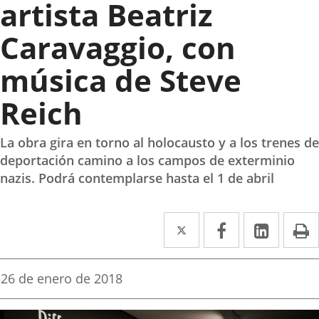
artista Beatriz
Caravaggio, con
música de Steve
Reich
La obra gira en torno al holocausto y a los trenes de
deportación camino a los campos de exterminio
nazis. Podrá contemplarse hasta el 1 de abril
Twitter
Enlace
Facebook
Enlace
Linked
Enlace
P
a
a
a
una
una
una
Fecha
26 de enero de 2018
de
aplicación
aplicación
aplica
la
noticia