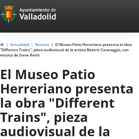
Portal
Jump to content
Web
del
Ayuntamiento
Home
Actualidad
Noticias
El Museo Patio Herreriano presenta la obra
"Different Trains", pieza audiovisual de la artista Beatriz Caravaggio, con
de
música de Steve Reich
Valladolid
El Museo Patio
Herreriano presenta
la obra "Different
Trains", pieza
audiovisual de la