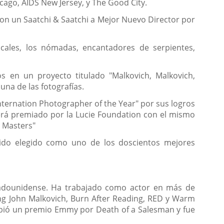
hicago, AIDS New Jersey, y The Good City.
 con un Saatchi & Saatchi a Mejor Nuevo Director por
cales, los nómadas, encantadores de serpientes,
s en un proyecto titulado "Malkovich, Malkovich,
na de las fotografías.
Internation Photographer of the Year" por sus logros
erá premiado por la Lucie Foundation con el mismo
c Masters"
 sido elegido como uno de los doscientos mejores
stadounidense. Ha trabajado como actor en más de
Being John Malkovich, Burn After Reading, RED y Warm
cibió un premio Emmy por Death of a Salesman y fue