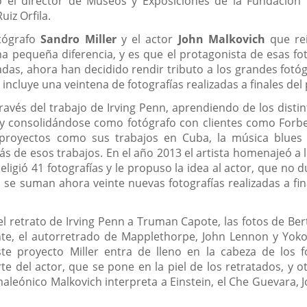
o el director de Museos y Exposiciones de la Fundación 
uiz Orfila.
tógrafo
Sandro Miller
y el actor
John Malkovich
que rei
 pequeña diferencia, y es que el protagonista de esas foto
s, ahora han decidido rendir tributo a los grandes fotógr
n incluye una veintena de fotografías realizadas a finales d
ravés del trabajo de Irving Penn, aprendiendo de los distin
y consolidándose como fotógrafo con clientes como Forbes
 proyectos como sus trabajos en Cuba, la música blues
 de esos trabajos. En el año 2013 el artista homenajeó a lo
, eligió 41 fotografías y le propuso la idea al actor, que 
 se suman ahora veinte nuevas fotografías realizadas a fi
l retrato de Irving Penn a Truman Capote, las fotos de Ber
, el autorretrado de Mapplethorpe, John Lennon y Yoko O
e proyecto Miller entra de lleno en la cabeza de los f
e del actor, que se pone en la piel de los retratados, y otr
amaleónico Malkovich interpreta a Einstein, el Che Guevara,