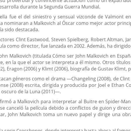
por su proverbial y convincente actuación como un expatria
 desarrolla durante la Segunda Guerra Mundial.
ella fue el del siniestro y sensual vizconde de Valmont e
 nominaran a Malkovich al Óscar como mejor actor principa
ía sido destacada.
ctores Clint Eastwood, Steven Spielberg, Robert Altman, J
ula como director, fue lanzada en 2002. Además, ha dirigido
 John Malkovich (titulada Cómo ser John Malkovich en Españ
ze, en la que el actor se interpreta a él mismo. Otros título
), Eragon (2006) y Klimt (2006), biografía de Gustav Klimt, pi
stacan géneros como el drama —Changeling (2008), de Clin
se (2008) escrita, dirigida y producida por Joel e Ethan C
o oscuro de la Luna (2011)—.
firmó a Malkovich para interpretar al Buitre en Spider-M
e canceló la película debido a conflictos de guion y direc
ar, John Malkovich toma un nuevo papel y dirige una obra
e la serie Crossbones, donde interpreta hasta ahora al famo