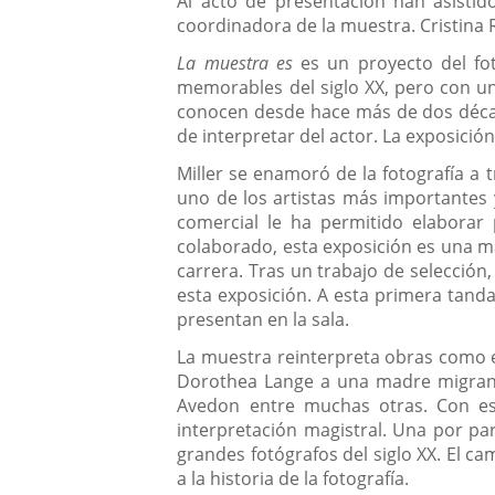
Al acto de presentación han asistid
coordinadora de la muestra. Cristina R
La muestra es
es un proyecto del fo
memorables del siglo XX, pero con una
conocen desde hace más de dos década
de interpretar del actor. La exposició
Miller se enamoró de la fotografía a t
uno de los artistas más importantes 
comercial le ha permitido elaborar
colaborado, esta exposición es una más
carrera. Tras un trabajo de selección
esta exposición. A esta primera tanda
presentan en la sala.
La muestra reinterpreta obras como e
Dorothea Lange a una madre migrante
Avedon entre muchas otras. Con est
interpretación magistral. Una por part
grandes fotógrafos del siglo XX. El c
a la historia de la fotografía.