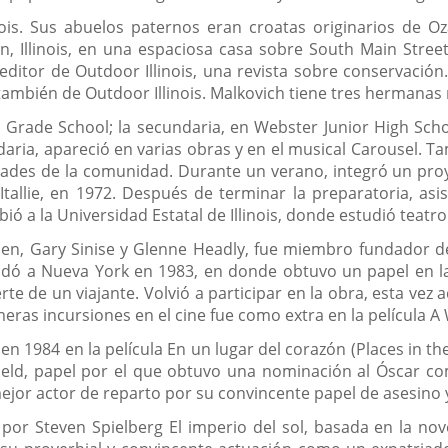
nois. Sus abuelos paternos eran croatas originarios de Oz
, Illinois, en una espaciosa casa sobre South Main Street
ditor de Outdoor Illinois, una revista sobre conservación.
también de Outdoor Illinois. Malkovich tiene tres herman
 Grade School; la secundaria, en Webster Junior High Scho
aria, apareció en varias obras y en el musical Carousel. 
idades de la comunidad. Durante un verano, integró un pro
allie, en 1972. Después de terminar la preparatoria, asisti
ió a la Universidad Estatal de Illinois, donde estudió teatro
llen, Gary Sinise y Glenne Headly, fue miembro fundador 
ó a Nueva York en 1983, en donde obtuvo un papel en la 
 de un viajante. Volvió a participar en la obra, esta vez
meras incursiones en el cine fue como extra en la película 
 1984 en la película En un lugar del corazón (Places in the 
ield, papel por el que obtuvo una nominación al Óscar co
or actor de reparto por su convincente papel de asesino y m
a por Steven Spielberg El imperio del sol, basada en la nov