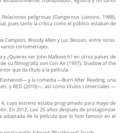
do estadounidense, manipulador, egoísta y un tanto
n Relaciones peligrosas (Dangerous Liaisons, 1988),
l, pues tanto la crítica como el público estaban de
ane Campion, Woody Allen y Luc Besson, entre otros.
 varios cortometrajes.
a y ¿Quieres ser John Malkovich? en otros países de
s de su filmografía son Con Air (1997), Shadow of the
ntor que da título a la película.
t Eastwood— y la comedia —Burn After Reading, una
oen, y RED (2010)—, así como títulos comerciales —
an 4, cuyo estreno estaba programado para mayo de
ción. En 2012, casi 25 años después de protagonizar
 adaptada de la película que lo hizo famoso en el
so pirata inglés Edward "Blackbeard" Teach.