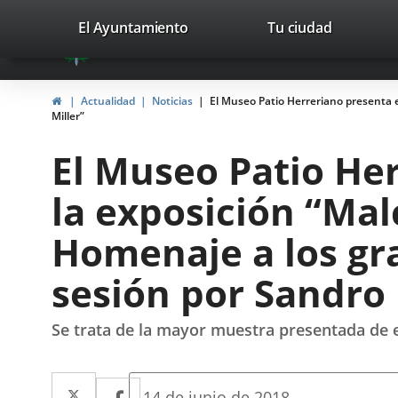
Portal
Jump to content
valladolid.es
El Ayuntamiento
Tu ciudad
avaTop
Web
del
Home
Actualidad
Noticias
El Museo Patio Herreriano presenta e
Ayuntamiento
Miller”
de
El Museo Patio Her
Valladolid
la exposición “Mal
Homenaje a los gra
sesión por Sandro 
Se trata de la mayor muestra presentada de 
Twitter
Enlace
Facebook
Enlace
Fecha
14 de junio de 2018