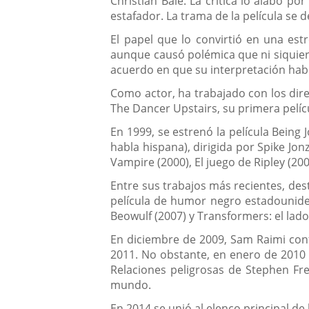
Christian Bale. La crítica lo alabó 
estafador. La trama de la película se
El papel que lo convirtió en una estr
aunque causó polémica que ni siquiera
acuerdo en que su interpretación hab
Como actor, ha trabajado con los dire
The Dancer Upstairs, su primera pelíc
En 1999, se estrenó la película Being
habla hispana), dirigida por Spike Jon
Vampire (2000), El juego de Ripley (2002
Entre sus trabajos más recientes, de
película de humor negro estadouniden
Beowulf (2007) y Transformers: el lad
En diciembre de 2009, Sam Raimi con
2011. No obstante, en enero de 2010 s
Relaciones peligrosas de Stephen Fre
mundo.
En 2014 se unió al elenco principal d