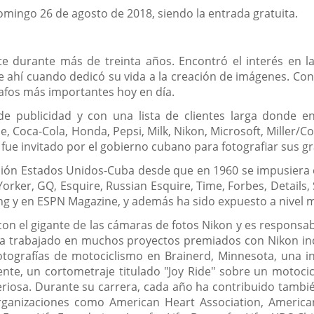
domingo 26 de agosto de 2018, siendo la entrada gratuita.
 durante más de treinta años. Encontró el interés en la 
r de ahí cuando dedicó su vida a la creación de imágenes. 
rafos más importantes hoy en día.
 publicidad y con una lista de clientes larga donde en
Coca-Cola, Honda, Pepsi, Milk, Nikon, Microsoft, Miller/Co
fue invitado por el gobierno cubano para fotografiar sus gr
ción Estados Unidos-Cuba desde que en 1960 se impusiera e
orker, GQ, Esquire, Russian Esquire, Time, Forbes, Details
g y en ESPN Magazine, y además ha sido expuesto a nivel m
on el gigante de las cámaras de fotos Nikon y es responsabl
Ha trabajado en muchos proyectos premiados con Nikon inc
otografías de motociclismo en Brainerd, Minnesota, una i
ente, un cortometraje titulado "Joy Ride" sobre un motoci
eriosa. Durante su carrera, cada año ha contribuido tamb
ganizaciones como American Heart Association, American