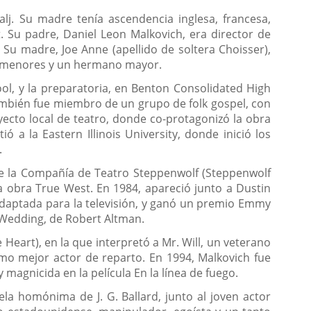
alj. Su madre tenía ascendencia inglesa, francesa,
. Su padre, Daniel Leon Malkovich, era director de
 Su madre, Joe Anne (apellido de soltera Choisser),
as menores y un hermano mayor.
ol, y la preparatoria, en Benton Consolidated High
También fue miembro de un grupo de folk gospel, con
yecto local de teatro, donde co-protagonizó la obra
ó a la Eastern Illinois University, donde inició los
.
de la Compañía de Teatro Steppenwolf (Steppenwolf
obra True West. En 1984, apareció junto a Dustin
 adaptada para la televisión, y ganó un premio Emmy
A Wedding, de Robert Altman.
Heart), en la que interpretó a Mr. Will, un veterano
mo mejor actor de reparto. En 1994, Malkovich fue
agnicida en la película En la línea de fuego.
ela homónima de J. G. Ballard, junto al joven actor