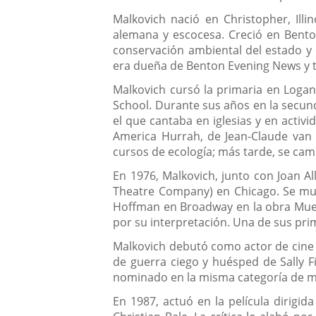
Malkovich nació en Christopher, Illi
alemana y escocesa. Creció en Benton
conservación ambiental del estado y e
era dueña de Benton Evening News y 
Malkovich cursó la primaria en Logan
School. Durante sus años en la secund
el que cantaba en iglesias y en activ
America Hurrah, de Jean-Claude van It
cursos de ecología; más tarde, se camb
En 1976, Malkovich, junto con Joan A
Theatre Company) en Chicago. Se mud
Hoffman en Broadway en la obra Muerte
por su interpretación. Una de sus pri
Malkovich debutó como actor de cine en
de guerra ciego y huésped de Sally F
nominado en la misma categoría de mej
En 1987, actuó en la película dirigid