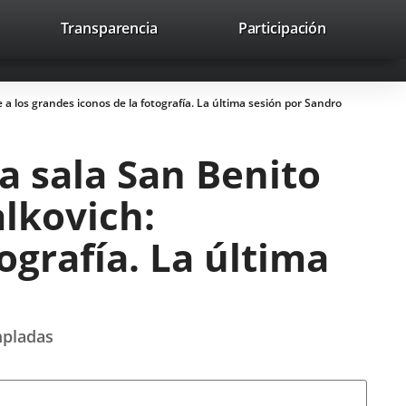
nk
Transparencia
Participación
avaHeaderSocial
Link
Link
Link
Search
to
Search
to
to
to
ernal
external
external
external
lication.
application.
application.
application.
a los grandes iconos de la fotografía. La última sesión por Sandro
a sala San Benito
lkovich:
ografía. La última
mpladas