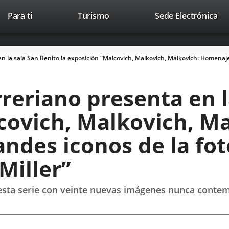
This
Li
Para ti
Turismo
Sede Electrónica
Accesibilidad
Trabaja con nosotros
Contac
link
to
will
ext
open
app
n la sala San Benito la exposición “Malcovich, Malkovich, Malkovich: Homenaje 
in
a
pop-
reriano presenta en l
up
window.
covich, Malkovich, Ma
ndes iconos de la fot
Miller”
esta serie con veinte nuevas imágenes nunca conte