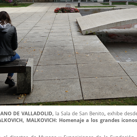
RIANO DE VALLADOLID,
la Sala de San Benito
,
exhibe desde
KOVICH, MALKOVICH: Homenaje a los grandes iconos d