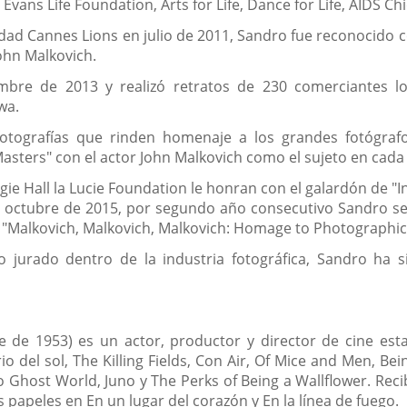
Evans Life Foundation, Arts for Life, Dance for Life, AIDS C
ividad Cannes Lions en julio de 2011, Sandro fue reconocido
John Malkovich.
bre de 2013 y realizó retratos de 230 comerciantes lo
wa.
otografías que rinden homenaje a los grandes fotógrafo
ters" con el actor John Malkovich como el sujeto en cada u
gie Hall la Lucie Foundation le honran con el galardón de "
de octubre de 2015, por segundo año consecutivo Sandro s
n "Malkovich, Malkovich, Malkovich: Homage to Photographi
o jurado dentro de la industria fotográfica, Sandro ha
e de 1953) es un actor, productor y director de cine e
erio del sol, The Killing Fields, Con Air, Of Mice and Men, 
o Ghost World, Juno y The Perks of Being a Wallflower. Re
papeles en En un lugar del corazón y En la línea de fuego.