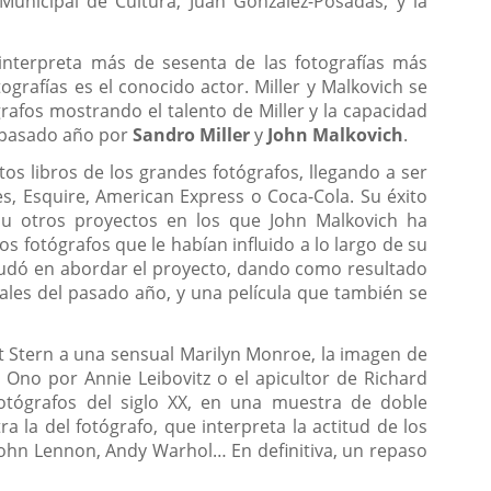
Municipal de Cultura, Juan González-Posadas, y la
nterpreta más de sesenta de las fotografías más
grafías es el conocido actor. Miller y Malkovich se
afos mostrando el talento de Miller y la capacidad
el pasado año por
Sandro Miller
y
John Malkovich
.
tos libros de los grandes fotógrafos, llegando a ser
, Esquire, American Express o Coca-Cola. Su éxito
 u otros proyectos en los que John Malkovich ha
s fotógrafos que le habían influido a lo largo de su
no dudó en abordar el proyecto, dando como resultado
nales del pasado año, y una película que también se
t Stern a una sensual Marilyn Monroe, la imagen de
no por Annie Leibovitz o el apicultor de Richard
otógrafos del siglo XX, en una muestra de doble
a la del fotógrafo, que interpreta la actitud de los
 John Lennon, Andy Warhol… En definitiva, un repaso