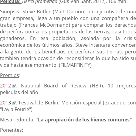
Película
:
Tierra prometida
(Gus Van Sant, 2012). 106 min.
Sinopsis
: Steve Butler (Matt Damon), un ejecutivo de una
gran empresa, llega a un pueblo con una compañera de
trabajo (Frances McDormand) para comprar los derechos
de perforación a los propietarios de las tierras, casi todos
ganaderos. En esa población, asolada por la crisis
económica de los últimos años, Steve intentará convencer
a la gente de los beneficios de perforar sus tierras, pero
también tendrá ocasión de reconsiderar lo que ha sido su
vida hasta ese momento. (FILMAFFINITY)
Premios
:
Enlace
2012
: National Board of Review (NBR): 10 mejores
a
películas del año
una
Enlace
2013
: Festival de Berlín: Mención especial (ex-aequo con
aplicación
a
"Layla Fourie")
externa.
una
Mesa redonda:
"La apropiación de los bienes comunes"
aplicación
externa.
Ponentes
: