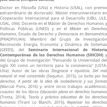
Doctor en Filosofía (UVa) e Historia (USAL), con premio
extraordinario de doctorado. Máster interuniversitario en
Cooperación Internacional para el Desarrollo (UBU, ULE,
USAL,
UVa
). Docente en el Máster de Derechos Humanos 
Políticas Públicas (UNED) y en el
Máster
en
Derechos
Humanos
, Estado de Derecho y
Democracia en Iberoaméric
(
PRADPI/UAH
)
.
Miembro del Grupo de Investigación
Reconocido Energía, Economía y Dinámica de Sistemas
(
GEEDS
), del
Seminario Internacional de Histori
Contemporánea de los Derechos Humanos (SIHCDH)
del Grupo de Investigación "Pensando la Universidad del
siglo XXI como un territorio para la convivencia" (USTA-
UVa). Autor de las obras
Desgracia e injusticia. Del ma
natural al mal consentido
(Sequitur, 2015),
La lucha por los
derechos. A partir de la idea de inobediencia y sus formas
(Marcial Pons, 2016) y, entre otros trabajos académicos,
coautor de los libros
Educación plena en derechos humanos
(Trotta, 2014),
Teoría y práctica educativa de los derechos
humanos
(Tirant Lo Blanch, 2015),
Repensar los derecho