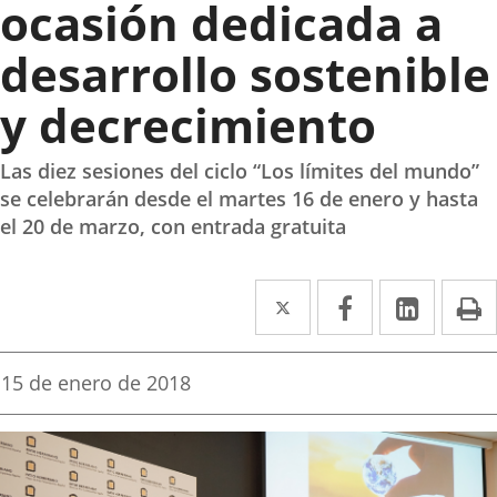
ocasión dedicada a
desarrollo sostenible
y decrecimiento
Las diez sesiones del ciclo “Los límites del mundo”
se celebrarán desde el martes 16 de enero y hasta
el 20 de marzo, con entrada gratuita
Twitter
Enlace
Facebook
Enlace
Linked
Enlace
P
a
a
a
una
una
una
Fecha
15 de enero de 2018
de
aplicación
aplicación
aplica
la
noticia
externa.
externa.
extern