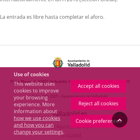
La entrada es libre hasta completar el aforo.
Use of cookies
Plaza Mayor, 1. 47001 Valladolid, España. Teléfono:
+34 983 426 100
This website uses
Accept all cookies
cookies to improve
Copyright 2025 - Ayuntamiento de Valladolid
your browsing
Reject all cookies
experience. More
information about
valladolid.es
how we use cookies
"Back
Cookie preferences
and how you can
Toggl
El Ayuntamiento
change your settings
.
navig
to
Tu ciudad