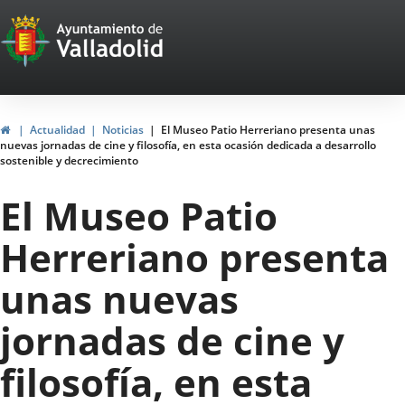
Portal
Jump to content
Web
del
Ayuntamiento
Home
Actualidad
Noticias
El Museo Patio Herreriano presenta unas
nuevas jornadas de cine y filosofía, en esta ocasión dedicada a desarrollo
de
sostenible y decrecimiento
Valladolid
El Museo Patio
Herreriano presenta
unas nuevas
jornadas de cine y
filosofía, en esta