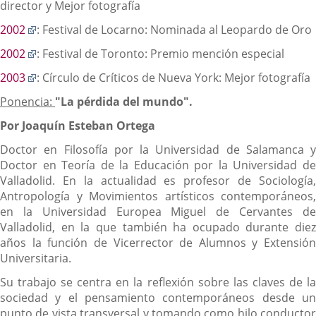
a
director y Mejor fotografía
una
Enlace
2002
: Festival de Locarno: Nominada al Leopardo de Oro
aplicación
a
externa.
Enlace
2002
: Festival de Toronto: Premio mención especial
una
a
aplicación
Enlace
2003
: Círculo de Críticos de Nueva York: Mejor fotografía
una
externa.
a
aplicación
Ponencia:
"La pérdida del mundo".
una
externa.
aplicación
Por Joaquín Esteban Ortega
externa.
Doctor en Filosofía por la Universidad de Salamanca y
Doctor en Teoría de la Educación por la Universidad de
Valladolid. En la actualidad es profesor de Sociología,
Antropología y Movimientos artísticos contemporáneos,
en la Universidad Europea Miguel de Cervantes de
Valladolid, en la que también ha ocupado durante diez
años la función de Vicerrector de Alumnos y Extensión
Universitaria.
Su trabajo se centra en la reflexión sobre las claves de la
sociedad y el pensamiento contemporáneos desde un
punto de vista transversal y tomando como hilo conductor