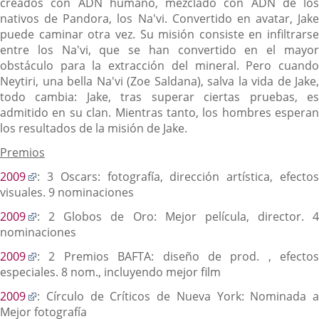
creados con ADN humano, mezclado con ADN de los
nativos de Pandora, los Na'vi. Convertido en avatar, Jake
puede caminar otra vez. Su misión consiste en infiltrarse
entre los Na'vi, que se han convertido en el mayor
obstáculo para la extracción del mineral. Pero cuando
Neytiri, una bella Na'vi (Zoe Saldana), salva la vida de Jake,
todo cambia: Jake, tras superar ciertas pruebas, es
admitido en su clan. Mientras tanto, los hombres esperan
los resultados de la misión de Jake.
Premios
Enlace
2009
: 3 Oscars: fotografía, dirección artística, efectos
a
visuales. 9 nominaciones
una
Enlace
2009
: 2 Globos de Oro: Mejor película, director. 4
aplicación
a
nominaciones
externa.
una
Enlace
2009
: 2 Premios BAFTA: diseño de prod. , efectos
aplicación
a
especiales. 8 nom., incluyendo mejor film
externa.
una
Enlace
2009
: Círculo de Críticos de Nueva York: Nominada a
aplicación
a
Mejor fotografía
externa.