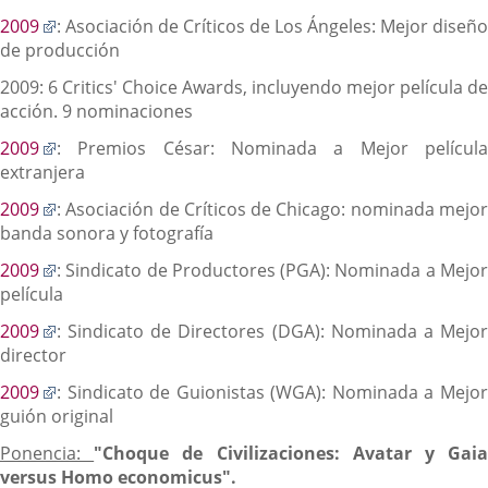
una
Enlace
2009
: Asociación de Críticos de Los Ángeles: Mejor diseño
aplicación
a
de producción
externa.
una
2009: 6 Critics' Choice Awards, incluyendo mejor película de
aplicación
acción. 9 nominaciones
externa.
Enlace
2009
: Premios César: Nominada a Mejor película
a
extranjera
una
Enlace
2009
: Asociación de Críticos de Chicago: nominada mejor
aplicación
a
banda sonora y fotografía
externa.
una
Enlace
2009
: Sindicato de Productores (PGA): Nominada a Mejor
aplicación
a
película
externa.
una
Enlace
2009
: Sindicato de Directores (DGA): Nominada a Mejor
aplicación
a
director
externa.
una
Enlace
2009
: Sindicato de Guionistas (WGA): Nominada a Mejor
aplicación
a
guión original
externa.
una
Ponencia:
"Choque de Civilizaciones: Avatar y Gai
aplicación
versus Homo economicus".
externa.