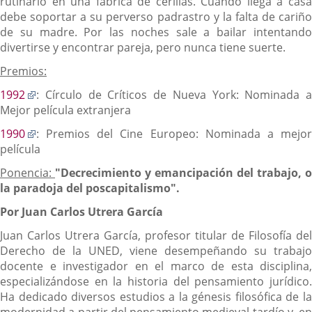
rutinario en una fábrica de cerillas. Cuando llega a casa
debe soportar a su perverso padrastro y la falta de cariño
de su madre. Por las noches sale a bailar intentando
divertirse y encontrar pareja, pero nunca tiene suerte.
Premios:
Enlace
1992
: Círculo de Críticos de Nueva York: Nominada a
a
Mejor película extranjera
una
Enlace
1990
: Premios del Cine Europeo: Nominada a mejor
aplicación
a
película
externa.
una
Ponencia:
"Decrecimiento y emancipación del trabajo, o
aplicación
la paradoja del poscapitalismo".
externa.
Por Juan Carlos Utrera García
Juan Carlos Utrera García, profesor titular de Filosofía del
Derecho de la UNED, viene desempeñando su trabajo
docente e investigador en el marco de esta disciplina,
especializándose en la historia del pensamiento jurídico.
Ha dedicado diversos estudios a la génesis filosófica de la
modernidad a partir del pensamiento medieval tardío y, en