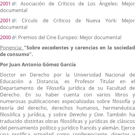
Enlace
2001
: Asociación de Críticos de Los Ángeles: Mejor
a
documental
una
Enlace
2001
: Círculo de Críticos de Nueva York: Mejor
aplicación
a
documental
externa.
una
Enlace
2000
: Premios del Cine Europeo: Mejor documental
aplicación
a
externa.
Ponencia:
"Sobre excedentes y carencias en la sociedad
una
de consumo".
aplicación
externa.
Por Juan Antonio Gómez García
Doctor en Derecho por la Universidad Nacional de
Educación a Distancia, es Profesor Titular en el
Departamento de Filosofía jurídica de su Facultad de
Derecho. En su haber cuenta con varios libros y
numerosas publicaciones especializadas sobre filosofía y
teoría del derecho, derechos humanos, hermenéutica
filosófica y jurídica, y sobre
Derecho y Cine
. También h
traducido distintas obras filosóficas y jurídicas de clásicos
del pensamiento político y jurídico francés y alemán. Ejerce
una prolífica actividad como conferenciante, director y