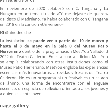
Refree, entre otros.
En noviembre de 2020 colaboró con C. Tangana y La
Húngara en un tema titulado «Tú me dejaste de querer»
del disco El Madrileño. Ya había colaborado con C. Tangana
en 2018 en la canción «Un veneno».
IG
@ninodeelche
La instalación
se puede ver a partir del 10 de marzo 
hasta el 8 de mayo en la Sala 0 del Museo Patio
Herreriano
dentro de la programación MeetYou Valladolid
2022 del Teatro Calderón. En esta cuarta edición, MeetYou
se amplía colaborando con otras instituciones como el
Museo Patio Herreriano. MeetYou engloba las experiencias
escénicas más innovadoras, atrevidas y frescas del Teatro
Calderón. No es un programa ni un festival: es un estado
de ánimo, una forma de encontrarse con el lenguaje
escénico, un espacio de reflexión orientado a los jóvenes y
a quien se siente joven.
mage gallery