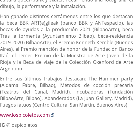
dibujo, la performance y la instalación.
Han ganado distintos certámenes entre los que destacan
la beca BBK ART(e)gileak (banco BBK y ANTespacio), las
becas de ayudas a la producción 2021 (BilbaoArte), beca
Tras la tormenta (Ayuntamiento Bilbao), beca-residencia
2019-2020 (BilbaoArte), el Premio Kenneth Kemble (Buenos
Aires), el Premio mención de honor de la Fundación Banco
Itaú, el Tercer Premio de la Muestra de Arte Joven de la
Rioja y la Beca de viaje de la Colección Oxenford de Arte
Argentino.
Entre sus últimos trabajos destacan: The Hammer party
(Aldama Fabre, Bilbao), Métodos de cocción precaria
(Teatros del Canal, Madrid), Incubadoras (Fundación
BilbaoArte, Bilbao), Abanderados (La Juan Gallery, Madrid),
Fuegos fatuos (Centro Cultural San Martín, Buenos Aires).
Enlace
www.lospicoletos.com
a
IG
@lospicoletos
una