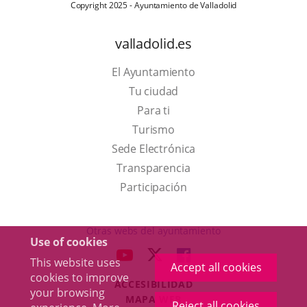
Copyright 2025 - Ayuntamiento de Valladolid
valladolid.es
El Ayuntamiento
Tu ciudad
Para ti
This
Turismo
link
Link
Sede Electrónica
will
to
Transparencia
open
external
Participación
in
application.
a
Otras webs del ayuntamiento
Use of cookies
pop-
aderSocial
LINK
LINK
LINK
This website uses
up
Accept all cookies
TO
TO
TO
cookies to improve
window.
ACCESIBILIDAD
EXTERNAL
EXTERNAL
EXTERNAL
your browsing
MAPA WEB
APPLICATION.
APPLICATION.
APPLICATION.
Reject all cookies