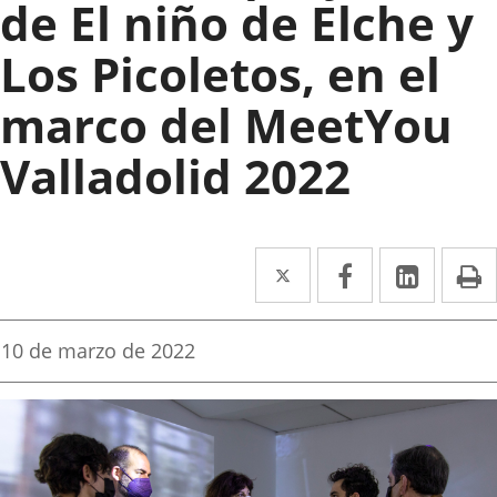
de El niño de Elche y
Los Picoletos, en el
marco del MeetYou
Valladolid 2022
Twitter
Enlace
Facebook
Enlace
Linked
Enlace
P
a
a
a
una
una
una
Fecha
10 de marzo de 2022
de
aplicación
aplicación
aplica
la
noticia
externa.
externa.
extern