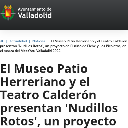
Portal
Jump to content
Web
del
Ayuntamiento
Home
Actualidad
Noticias
El Museo Patio Herreriano y el Teatro Calderón
presentan 'Nudillos Rotos', un proyecto de El niño de Elche y Los Picoletos, en
de
el marco del MeetYou Valladolid 2022
Valladolid
El Museo Patio
Herreriano y el
Teatro Calderón
presentan 'Nudillos
Rotos', un proyecto