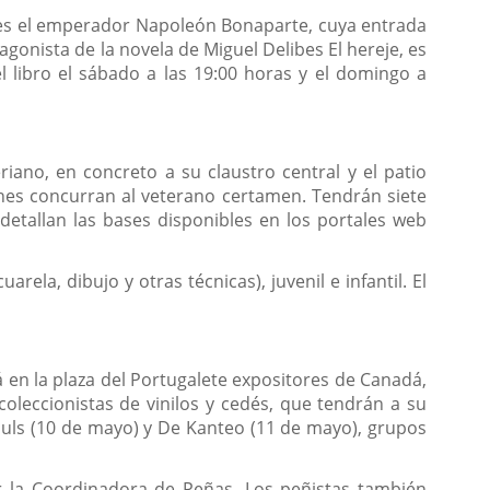
ero es el emperador Napoleón Bonaparte, cuya entrada
agonista de la novela de Miguel Delibes El hereje, es
l libro el sábado a las 19:00 horas y el domingo a
ano, en concreto a su claustro central y el patio
enes concurran al veterano certamen. Tendrán siete
detallan las bases disponibles en los portales web
ela, dibujo y otras técnicas), juvenil e infantil. El
rá en la plaza del Portugalete expositores de Canadá,
oleccionistas de vinilos y cedés, que tendrán a su
ouls (10 de mayo) y De Kanteo (11 de mayo), grupos
por la Coordinadora de Peñas. Los peñistas también