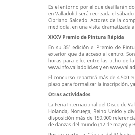
Es el entorno por el que desfilarán d
en Valladolid será recreada el sábado 
Cipriano Salcedo. Actores de la comp
mediodía, en una visita dramatizada ab
XXXV Premio de Pintura Rápida
En su 35ª edición el Premio de Pintu
exterior que da acceso al centro. So
horas para ello, entre las ocho de l
www.info.valladolid.es y en www.vallad
El concurso repartirá más de 4.500 eur
plazo para formalizar la inscripción, ya
Otras actividades
La Feria Internacional del Disco de Va
Holanda, Noruega, Reino Unido y dive
disposición más de 150.000 referenci
de danzas del mundo (12 de mayo) y B
Por su parte, la Cúpula del Milenio 