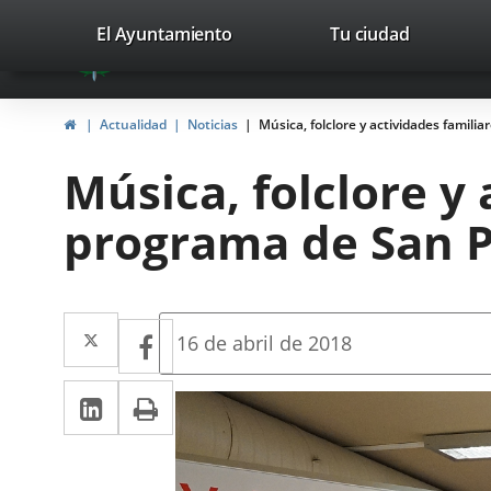
Portal
Jump to content
valladolid.es
El Ayuntamiento
Tu ciudad
avaTop
Web
del
Home
Actualidad
Noticias
Música, folclore y actividades famil
Ayuntamiento
Música, folclore y
de
programa de San 
Valladolid
Twitter
Enlace
Facebook
Enlace
Fecha
16 de abril de 2018
de
a
a
la
Linkedin
Enlace
Print
una
noticia
una
a
aplicación
aplicación
una
externa.
externa.