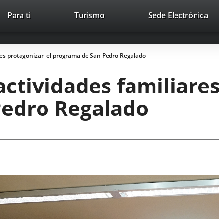
This
Li
Para ti
Turismo
Sede Electrónica
Accesibilidad
Trabaja con nosotros
Contac
link
to
will
ext
open
app
iares protagonizan el programa de San Pedro Regalado
in
a
 actividades familiare
pop-
up
Pedro Regalado
window.