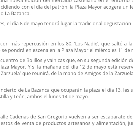
 una nueva edición del mercado castellano en el entorno 
idiendo con el día del patrón, la Plaza Mayor acogerá un fe
po La Bazanca.
es, el día 8 de mayo tendrá lugar la tradicional degustació
 con más repercusión en los 80: ‘Los Nadie’, que saltó a 
se pondrá en escena en la Plaza Mayor el miércoles 11 de
 encuentro de Bolillos y vainicas que, en su segunda edición
laza Mayor. Y si la mañana del día 12 de mayo está reserv
a Zarzuela’ que reunirá, de la mano de Amigos de la Zarzuela
concierto de La Bazanca que ocuparán la plaza el día 13, les se
tilla y León, ambos el lunes 14 de mayo.
calle Cadenas de San Gregorio vuelven a ser escaparate de l
estos de venta de productos artesanos y alimentación, ju