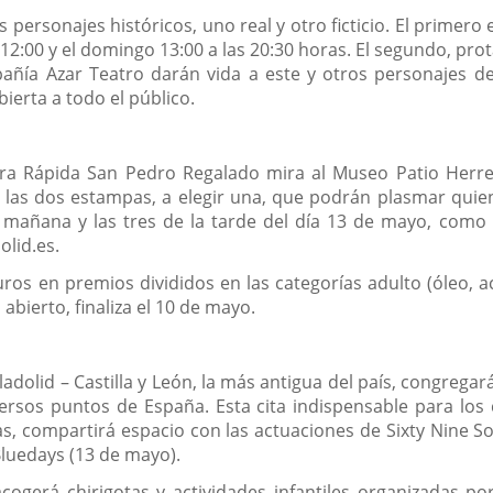
os personajes históricos, uno real y otro ficticio. El prim
12:00 y el domingo 13:00 a las 20:30 horas. El segundo, prot
añía Azar Teatro darán vida a este y otros personajes de
ierta a todo el público.
ra Rápida San Pedro Regalado mira al Museo Patio Herreri
n las dos estampas, a elegir una, que podrán plasmar qui
a mañana y las tres de la tarde del día 13 de mayo, como 
olid.es.
os en premios divididos en las categorías adulto (óleo, acuar
 abierto, finaliza el 10 de mayo.
lladolid – Castilla y León, la más antigua del país, congrega
rsos puntos de España. Esta cita indispensable para los c
as, compartirá espacio con las actuaciones de Sixty Nine S
luedays (13 de mayo).
acogerá chirigotas y actividades infantiles organizadas 