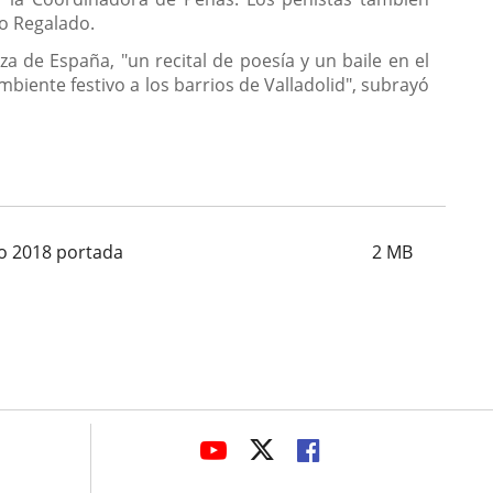
ro Regalado.
a de España, "un recital de poesía y un baile en el
biente festivo a los barrios de Valladolid", subrayó
o 2018 portada
2
MB
avaHeaderSocial
LINK
LINK
LINK
TO
TO
TO