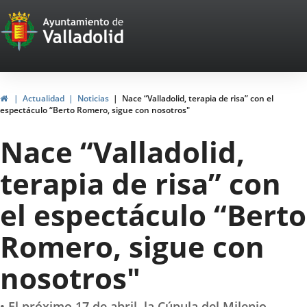
Portal
Jump to content
Web
del
Ayuntamiento
Home
Actualidad
Noticias
Nace “Valladolid, terapia de risa” con el
espectáculo “Berto Romero, sigue con nosotros"
de
Nace “Valladolid,
Valladolid
terapia de risa” con
el espectáculo “Berto
Romero, sigue con
nosotros"
• El próximo 17 de abril, la Cúpula del Milenio