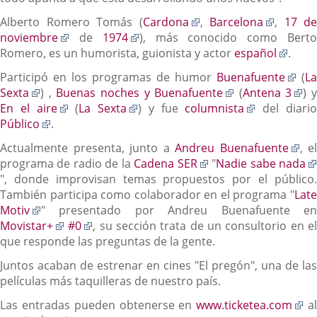
Enlace
Enlace
Alberto Romero Tomás (
Cardona
,
Barcelona
,
17 de
Enlace
Enlace
a
a
noviembre
de
1974
), más conocido como Bert
a
a
una
una
Enlac
Romero, es un humorista, guionista y actor
español
.
una
una
aplicación
aplicaci
a
Enl
Participó en los programas de humor
Buenafuente
(
La
aplicación
aplicación
externa.
externa
una
Enlace
Enlace
a
En
Sexta
) ,
Buenas noches y Buenafuente
(
Antena 3
) y
externa.
externa.
aplic
a
Enlace
Enlace
a
Enlace
una
a
En el aire
(
La Sexta
) y fue
columnista
del diari
exter
una
Enlace
a
a
una
a
apl
un
Público
.
aplicación
a
una
una
aplicación
una
ext
ap
Enl
Actualmente presenta, junto a
Andreu Buenafuente
, el
externa.
una
aplicación
aplicación
externa.
aplicación
ex
Enlace
a
programa de radio de la
Cadena SER
"
Nadie sabe nada
aplicación
externa.
externa.
externa.
Enlace
a
un
", donde improvisan temas propuestos por el público.
externa.
a
una
apl
También participa como colaborador en el programa "
Late
una
Enlace
aplicación
ext
Motiv
" presentado por Andreu Buenafuente en
aplicación
a
Enlace
Enlace
externa.
Movistar+
#0
, su sección trata de un consultorio en e
externa.
una
a
a
que responde las preguntas de la gente.
aplicación
una
una
Juntos acaban de estrenar en cines "El pregón", una de las
externa.
aplicación
aplicación
películas más taquilleras de nuestro país.
externa.
externa.
En
Las entradas pueden obtenerse en
www.ticketea.com
a