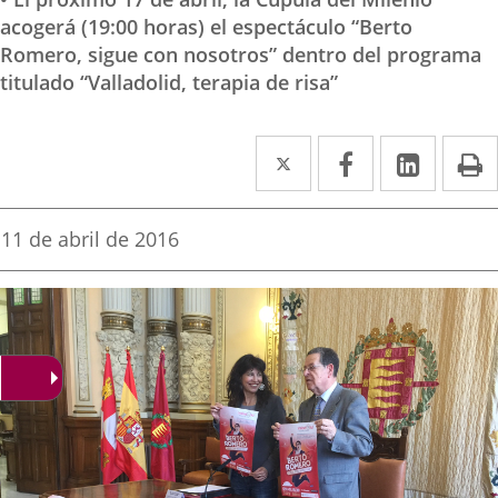
acogerá (19:00 horas) el espectáculo “Berto
Romero, sigue con nosotros” dentro del programa
titulado “Valladolid, terapia de risa”
Twitter
Enlace
Facebook
Enlace
Linked
Enlace
P
a
a
a
una
una
una
Fecha
11 de abril de 2016
de
aplicación
aplicación
aplica
la
noticia
externa.
externa.
extern