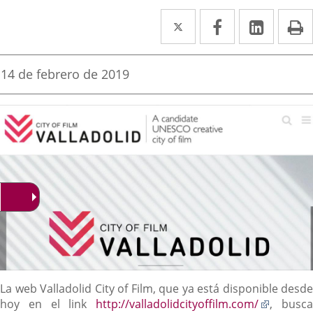
Twitter
Enlace
Facebook
Enlace
Linked
Enlace
P
a
a
a
una
una
una
Fecha
14 de febrero de 2019
de
aplicación
aplicación
aplica
la
noticia
externa.
externa.
extern
Descripción
La web Valladolid City of Film, que ya está disponible desde
Enlace
hoy en el link
http://valladolidcityoffilm.com/
, busc