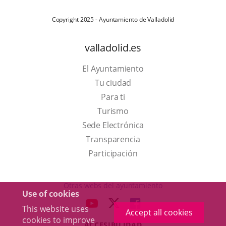
Copyright 2025 - Ayuntamiento de Valladolid
valladolid.es
El Ayuntamiento
Tu ciudad
Para ti
This
Turismo
link
Link
Sede Electrónica
will
to
Transparencia
open
external
Participación
in
application.
a
Otras webs del ayuntamiento
Use of cookies
pop-
aderSocial
LINK
LINK
LINK
This website uses
up
Accept all cookies
TO
TO
TO
cookies to improve
window.
ACCESIBILIDAD