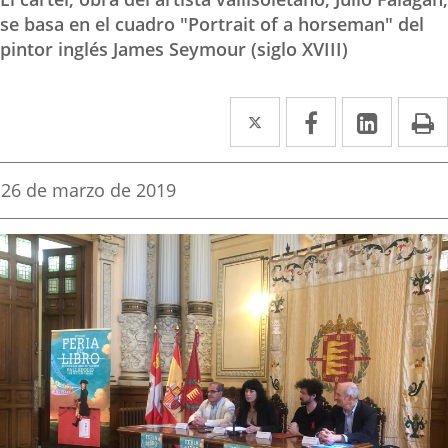
se basa en el cuadro "Portrait of a horseman" del
pintor inglés James Seymour (siglo XVIII)
Twitter
Enlace
Facebook
Enlace
Linked
Enlace
P
a
a
a
una
una
una
Fecha
26 de marzo de 2019
de
aplicación
aplicación
aplica
la
noticia
externa.
externa.
extern