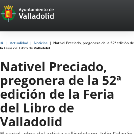
Portal
Jump to content
Web
del
Ayuntamiento
Home
Actualidad
Noticias
Nativel Preciado, pregonera de la 52ª edición de
la Feria del Libro de Valladolid
de
Nativel Preciado,
Valladolid
pregonera de la 52ª
edición de la Feria
del Libro de
Valladolid
El cartel, obra del artista vallisoletano, Julio Falagán,