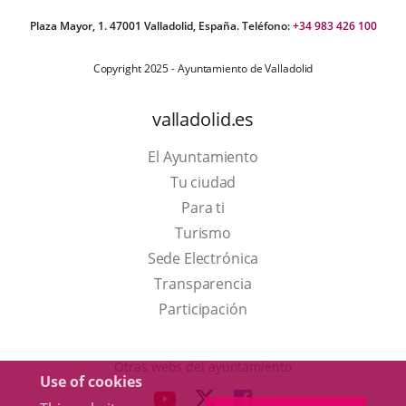
Plaza Mayor, 1. 47001 Valladolid, España. Teléfono:
+34 983 426 100
Copyright 2025 - Ayuntamiento de Valladolid
valladolid.es
El Ayuntamiento
Tu ciudad
Para ti
This
Turismo
link
Link
Sede Electrónica
will
to
Transparencia
open
external
Participación
in
application.
a
Otras webs del ayuntamiento
Use of cookies
pop-
aderSocial
LINK
LINK
LINK