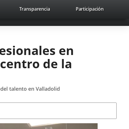
nk
Transparencia
Participación
avaHeaderSocial
Link
Link
Link
Search
to
Search
to
to
to
ernal
external
external
external
lication.
application.
application.
application.
esionales en
 centro de la
del talento en Valladolid