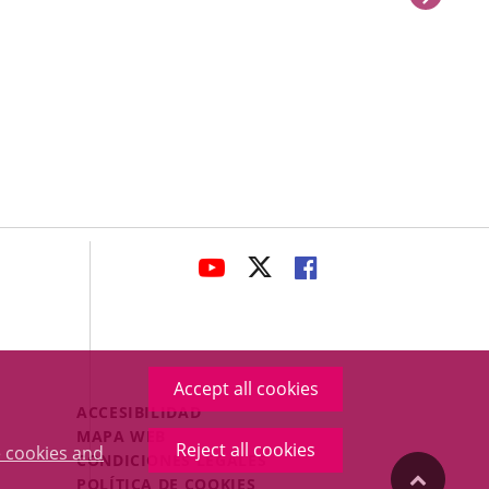
avaHeaderSocial
LINK
LINK
LINK
TO
TO
TO
EXTERNAL
EXTERNAL
EXTERNAL
APPLICATION.
APPLICATION.
APPLICATION.
Accept all cookies
Menú
ACCESIBILIDAD
Legal
MAPA WEB
Reject all cookies
 cookies and
Footer
CONDICIONES LEGALES
"Back
POLÍTICA DE COOKIES