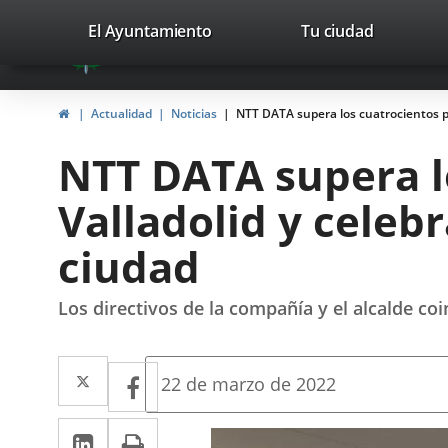
Portal
Jump to content
valladolid.es
El Ayuntamiento
Tu ciudad
avaTop
Web
del
Home
Actualidad
Noticias
NTT DATA supera los cuatrocientos pr
Ayuntamiento
NTT DATA supera l
de
Valladolid y celeb
Valladolid
ciudad
Los directivos de la compañía y el alcalde co
Twitter
Enlace
Facebook
Enlace
Fecha
22 de marzo de 2022
de
a
a
la
Linkedin
Enlace
Print
una
noticia
una