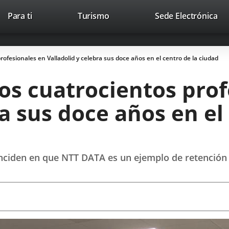
This
Li
Para ti
Turismo
Sede Electrónica
Accesibilidad
Trabaja con nosotros
Contac
link
to
will
ext
open
app
ofesionales en Valladolid y celebra sus doce años en el centro de la ciudad
in
a
os cuatrocientos prof
pop-
up
ra sus doce años en el
window.
inciden en que NTT DATA es un ejemplo de retención 