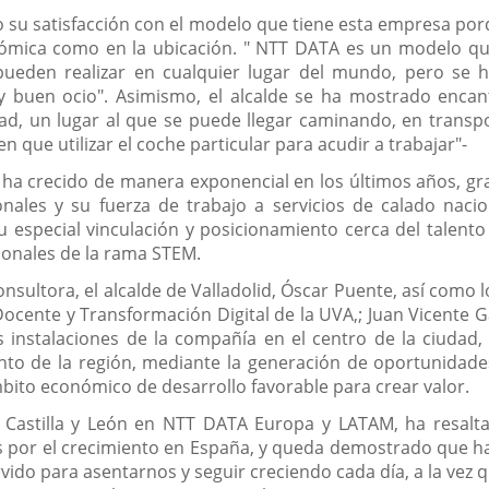
o su satisfacción con el modelo que tiene esta empresa por
conómica como en la ubicación. " NTT DATA es un modelo q
ueden realizar en cualquier lugar del mundo, pero se h
 y buen ocio". Asimismo, el alcalde se ha mostrado enca
ad, un lugar al que se puede llegar caminando, en transpor
 que utilizar el coche particular para acudir a trabajar"-
a ha crecido de manera exponencial en los últimos años, gra
onales y su fuerza de trabajo a servicios de calado naci
 especial vinculación y posicionamiento cerca del talent
ionales de la rama STEM.
onsultora, el alcalde de Valladolid, Óscar Puente, así como l
ocente y Transformación Digital de la UVA,; Juan Vicente 
s instalaciones de la compañía en el centro de la ciudad,
nto de la región, mediante la generación de oportunidades
bito económico de desarrollo favorable para crear valor.
 Castilla y León en NTT DATA Europa y LATAM, ha resaltad
s por el crecimiento en España, y queda demostrado que h
vido para asentarnos y seguir creciendo cada día, a la ve