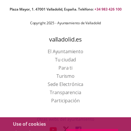
Plaza Mayor, 1. 47001 Valladolid, España. Teléfono:
+34 983 426 100
Copyright 2025 - Ayuntamiento de Valladolid
valladolid.es
El Ayuntamiento
Tu ciudad
Para ti
This
Turismo
link
Link
Sede Electrónica
will
to
Transparencia
open
external
Participación
in
application.
a
Otras webs del ayuntamiento
Use of cookies
pop-
aderSocial
LINK
LINK
LINK