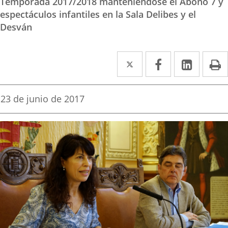
Temporada 2017/2018 manteniéndose el Abono 7 y
espectáculos infantiles en la Sala Delibes y el
Desván
Twitter
Enlace
Facebook
Enlace
Linked
Enlace
P
a
a
a
una
una
una
Fecha
23 de junio de 2017
de
aplicación
aplicación
aplica
la
noticia
externa.
externa.
extern